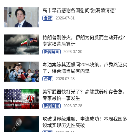
高市早苗感谢各国慰问“独漏赖清德”
台湾
2026-07-31
特朗普刚停火，伊朗为何反而主动开战？
专家揭背后算计
新闻解画
2026-07-30
毒油案陈其迈怒问20%决策，卢秀燕证实
了，曝台湾当局有内鬼
台湾
2026-07-28
美军武器快打光了？高端武器库存告急，
专家最怕一事发生
新闻解画
2026-07-28
攻破世界级难题、申遗成功！本周我国多
领域实现历史性突破