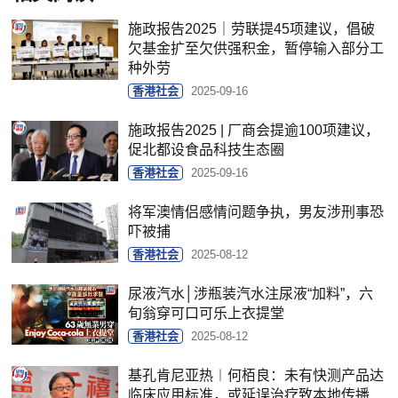
施政报告2025｜劳联提45项建议，倡破
欠基金扩至欠供强积金，暂停输入部分工
种外劳
香港社会
2025-09-16
施政报告2025 | 厂商会提逾100项建议，
促北都设食品科技生态圈
香港社会
2025-09-16
将军澳情侣感情问题争执，男友涉刑事恐
吓被捕
香港社会
2025-08-12
尿液汽水│涉瓶装汽水注尿液“加料”，六
旬翁穿可口可乐上衣提堂
香港社会
2025-08-12
基孔肯尼亚热︱何栢良：未有快测产品达
临床应用标准，或延误治疗致本地传播