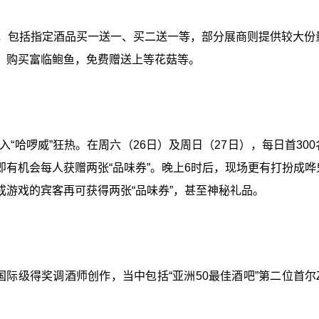
惠，包括指定酒品买一送一、买二送一等，部分展商则提供较大份
；购买富临鲍鱼，免费赠送上等花菇等。
入“哈啰威”狂热。在周六（26日）及周日（27日），每日首30
有机会每人获赠两张“品味券”。晚上6时后，现场更有打扮成哗
游戏的宾客再可获得两张“品味券”，甚至神秘礼品。
际级得奖调酒师创作，当中包括“亚洲50最佳酒吧”第二位首尔Ze