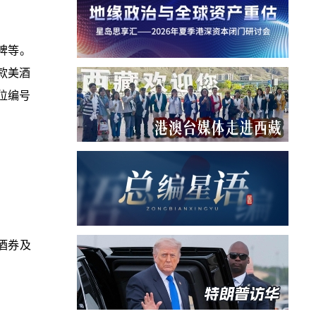
啤等。
款美酒
摊位编号
酒券及