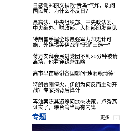
日感谢郑丽文捐款“青鸟”气炸，质问
国民党：为什么不反日？
最高法、中央组织部、中央政法委、
中央编办、财政部、人社部印发意见
特朗普手握全球最强军力却无计可
施，外媒揭美伊战争“无解三选一”
蒋万安拜会民进党团不到20分钟被请
离场，他看穿绿营策略
高市早苗感谢各国慰问“独漏赖清德”
特朗普刚停火，伊朗为何反而主动开
战？专家揭背后算计
毒油案陈其迈怒问20%决策，卢秀燕
证实了，曝台湾当局有内鬼
专题
更多