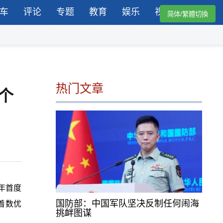
车
评论
专题
教育
娱乐
视频
简体/繁體切換
热门文章
个
年首度
国防部：中国军队坚决反制任何闹海
着数优
挑衅图谋