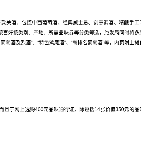
过千款美酒，包揽中西葡萄酒、经典威士忌、创意调酒、精酿手工
按喜好按类别、产地、所需品味券等分类筛选，旅发局同时将多
国葡萄酒及烈酒”、“特色鸡尾酒”、“高排名葡萄酒”等，内页附上
且于网上选购400元品味通行证，除包括14张价值350元的品