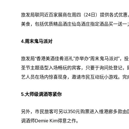
旅发局联同近百家展商在周四（24日）提供各式优
美食，包括优质精品酒庄仙岛酒庄指定酒品买一送一
4.周末鬼马派对
旅发局“香港美酒佳肴巡礼”亦举办“周末鬼马派对”，投
圣节主题造型入场畅玩的宾客，只要于询问处登记，即
艺人员在场内惊喜现身，邀请市民互动玩小游戏。完成
5.大师级调酒等紧你
另外，市民旅客可另以350元购票进入维港廊多款由国
调酒师Demie Kim得意之作。