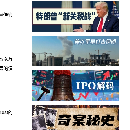
量佳酿
0名以万
鬼的演
st的