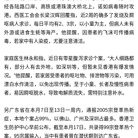
经各陆路口岸、高铁或港珠澳大桥北上，诺如病毒随时攻
港。西医工会会长梁汉辉回覆指，近2周的确多了发烧及屙
呕病人求诊，每日平均有2、3宗，以小童为主，但病人未有
外游或进食生蚝等海产。他提醒，因患者的飞沫可传播病
毒，若家中有人染疫，尤要注意清洁。
家庭医生林永和指，近日有零星腹泻求诊个案，“大人细路都
有，部分人有去外地，如深圳等，但暂未见香港有爆发情
况。”他提醒，若家居受患者的呕吐物、排泄物等污染，可用
漂白水作清洁，以免出现传播。至于小童、长者及慢性病患
者，易因屙呕脱水，导致电解质流失，需特别注意补水。
另广东省在本月7日至13日一周内，通报2005宗登革热新
症，本地个案占99%，以佛山、广州及深圳占最多。香港卫
生防护中心早前公布，截至本月17日，共录得99宗登革热个
案，95宗属输入，当中有患者曾在潜伏期到访广东省。