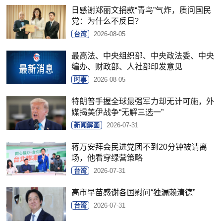
日感谢郑丽文捐款“青鸟”气炸，质问国民
党：为什么不反日？
台湾
2026-08-05
最高法、中央组织部、中央政法委、中央
编办、财政部、人社部印发意见
时事
2026-08-05
特朗普手握全球最强军力却无计可施，外
媒揭美伊战争“无解三选一”
新闻解画
2026-07-31
蒋万安拜会民进党团不到20分钟被请离
场，他看穿绿营策略
台湾
2026-07-31
高市早苗感谢各国慰问“独漏赖清德”
台湾
2026-07-31