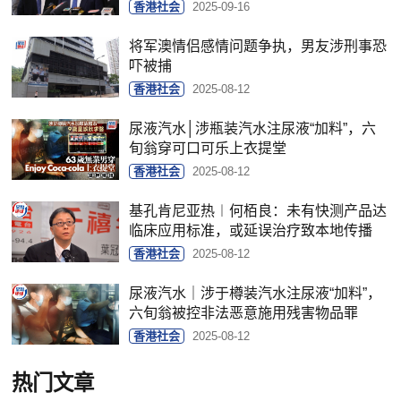
香港社会
2025-09-16
将军澳情侣感情问题争执，男友涉刑事恐
吓被捕
香港社会
2025-08-12
尿液汽水│涉瓶装汽水注尿液“加料”，六
旬翁穿可口可乐上衣提堂
香港社会
2025-08-12
基孔肯尼亚热︱何栢良：未有快测产品达
临床应用标准，或延误治疗致本地传播
香港社会
2025-08-12
尿液汽水｜涉于樽装汽水注尿液“加料”，
六旬翁被控非法恶意施用残害物品罪
香港社会
2025-08-12
热门文章