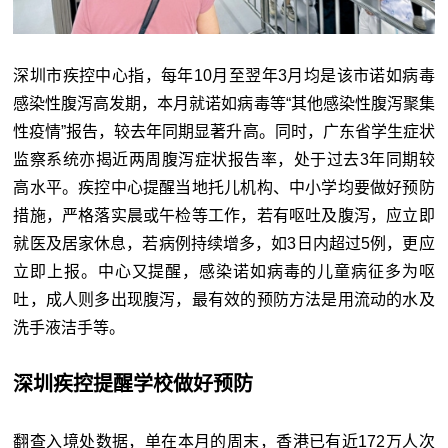
深圳市疾控中心指，每年10月至翌年3月均是该市诺如病毒
感染性腹泻高发期，本月就诺如病毒等“其他感染性腹泻聚集
性疫情”报告，较去年同期显著升高。同时，广东省学生症状
监察系统亦揭近两周腹泻症状报告率，处于过去3年同期较
高水平。疾控中心提醒当地托儿机构、中小学均要做好预防
措施，严格落实晨或午检等工作，若有呕吐及腹泻，应立即
就医及居家休息，若病例持续增多，如3日内超过5例，更应
立即上报。中心又提醒，感染诺如病毒的儿童病征多为呕
吐，成人则多出现腹泻，最有效的预防方法是用流动的水及
洗手液洁手等。
深圳疾控提醒学校做好预防
翻查入境处数据，单在本月的周末，香港已有近172万人次