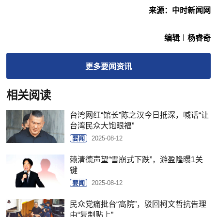
来源：中时新闻网
编辑︱杨睿奇
更多
要闻
资讯
相关阅读
台湾网红“馆长”陈之汉今日抵深，喊话“让
台湾民众大饱眼福”
要闻
2025-08-12
赖清德声望“雪崩式下跌”，游盈隆曝1关
键
要闻
2025-08-12
民众党痛批台“高院”，驳回柯文哲抗告理
由“复制贴上”