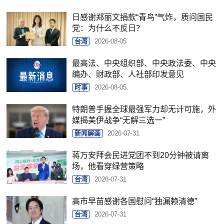
日感谢郑丽文捐款“青鸟”气炸，质问国民
党：为什么不反日？
台湾
2026-08-05
最高法、中央组织部、中央政法委、中央
编办、财政部、人社部印发意见
时事
2026-08-05
特朗普手握全球最强军力却无计可施，外
媒揭美伊战争“无解三选一”
新闻解画
2026-07-31
蒋万安拜会民进党团不到20分钟被请离
场，他看穿绿营策略
台湾
2026-07-31
高市早苗感谢各国慰问“独漏赖清德”
台湾
2026-07-31