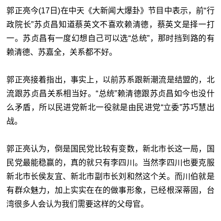
郭正亮今(17日)在中天《大新闻大爆卦》节目中表示，前“行
政院长”苏贞昌知道蔡英文不喜欢赖清德，蔡英文是择一打
一。苏贞昌有一度幻想自己可以选“总统”，那时挡到路的有
赖清德、苏嘉全，关系都不好。
郭正亮接着指出，事实上，以前苏系跟新潮流是结盟的，北
流跟苏贞昌关系相当好。“总统”赖清德跟苏贞昌如今也没什
么矛盾，所以民进党新北一役就是由民进党“立委”苏巧慧出
战。
郭正亮认为，倒是国民党比较有变数，新北市长这一局，国
民党最能稳赢的，真的就只有李四川。当然李四川也要克服
新北市长侯友宜、新北市副市长刘和然这个关。而川伯就是
有群众魅力，加上实实在在的做事形象，已经根深蒂固，台
湾很多人会认为我们需要这样的父母官。