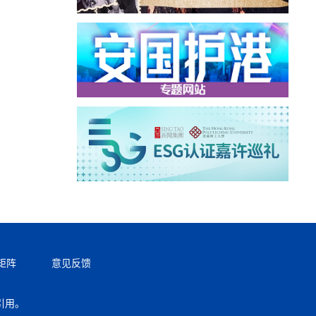
矩阵
意见反馈
引用。
返回顶部