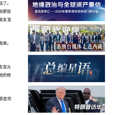
话了。
说那些
侯友宜
简单。
友宜从
他的枪
都选完