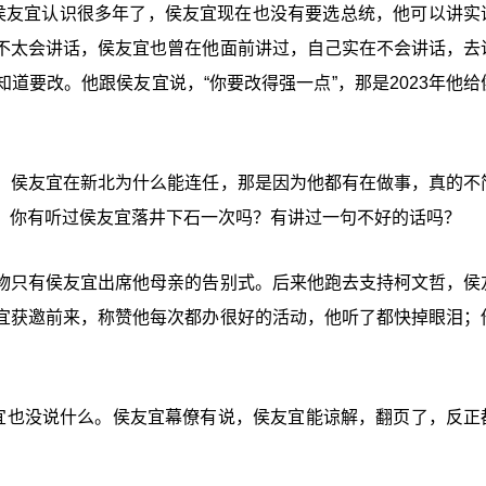
侯友宜认识很多年了，侯友宜现在也没有要选总统，他可以讲实
不太会讲话，侯友宜也曾在他面前讲过，自己实在不会讲话，去
道要改。他跟侯友宜说，“你要改得强一点”，那是2023年他给
，侯友宜在新北为什么能连任，那是因为他都有在做事，真的不
，你有听过侯友宜落井下石一次吗？有讲过一句不好的话吗？
物只有侯友宜出席他母亲的告别式。后来他跑去支持柯文哲，侯
宜获邀前来，称赞他每次都办很好的活动，他听了都快掉眼泪；
友宜也没说什么。侯友宜幕僚有说，侯友宜能谅解，翻页了，反正