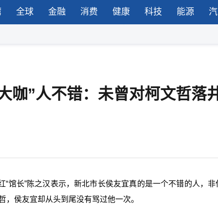
湾
全球
金融
消费
健康
科技
能源
汽
大咖”人不错：未曾对柯文哲落
红“馆长”陈之汉表示，新北市长侯友宜真的是一个不错的人，非
文哲，侯友宜却从头到尾没有骂过他一次。