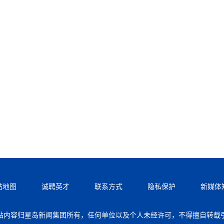
站地图
诚聘英才
联系方式
隐私保护
新媒体
站内容归星岛新闻集团所有，任何单位以及个人未经许可，不得擅自转载