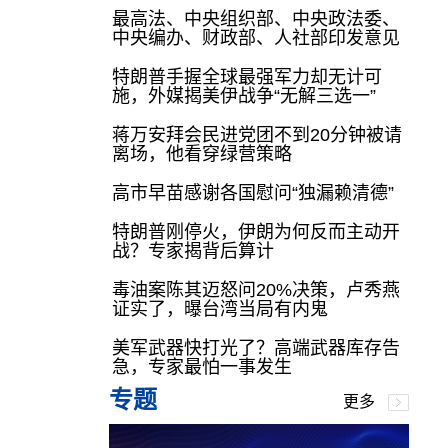
最高法、中央组织部、中央政法委、
中央编办、财政部、人社部印发意见
特朗普手握全球最强军力却无计可
施，外媒揭美伊战争“无解三选一”
蒋万安拜会民进党团不到20分钟被请
离场，他看穿绿营策略
高市早苗感谢各国慰问“独漏赖清德”
特朗普刚停火，伊朗为何反而主动开
战？专家揭背后算计
毒油案陈其迈怒问20%决策，卢秀燕
证实了，曝台湾当局有内鬼
美军武器快打光了？高端武器库存告
急，专家最怕一事发生
专题
更多