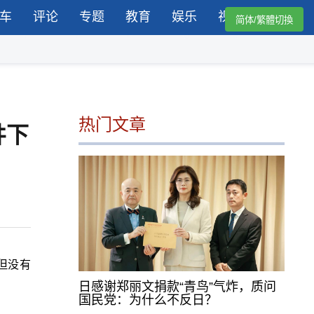
车
评论
专题
教育
娱乐
视频
简体/繁體切換
热门文章
井下
但没有
日感谢郑丽文捐款“青鸟”气炸，质问
国民党：为什么不反日？