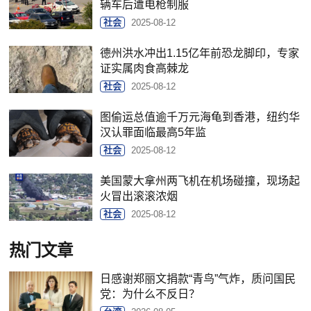
辆车后遭电枪制服
社会
2025-08-12
德州洪水冲出1.15亿年前恐龙脚印，专家
证实属肉食高棘龙
社会
2025-08-12
图偷运总值逾千万元海龟到香港，纽约华
汉认罪面临最高5年监
社会
2025-08-12
美国蒙大拿州两飞机在机场碰撞，现场起
火冒出滚滚浓烟
社会
2025-08-12
热门文章
日感谢郑丽文捐款“青鸟”气炸，质问国民
党：为什么不反日？