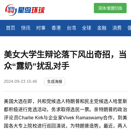
简体/繁體切換
首页
快讯
时事
香港
台湾
全球
金融
消费
美女大学生辩论落下风出奇招，当
众“露奶”扰乱对手
2024-09-23 15:46
生成海报
美国大选在即，共和党候选人特朗普和民主党候选人哈里斯
都积极进行竞选活动，务求取得选民一票。亲特朗普的政治
评论员
Charlie Kirk
与企业家
Vivek Ramaswamy
合作，到美
国各大专上院校进行巡回演说，为特朗普造势。最近，两人