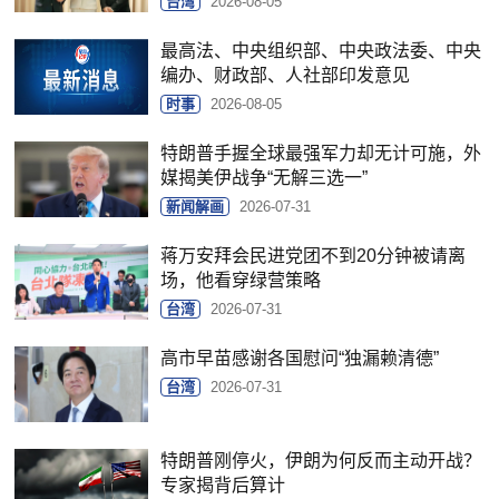
台湾
2026-08-05
最高法、中央组织部、中央政法委、中央
编办、财政部、人社部印发意见
时事
2026-08-05
特朗普手握全球最强军力却无计可施，外
媒揭美伊战争“无解三选一”
新闻解画
2026-07-31
蒋万安拜会民进党团不到20分钟被请离
场，他看穿绿营策略
台湾
2026-07-31
高市早苗感谢各国慰问“独漏赖清德”
台湾
2026-07-31
特朗普刚停火，伊朗为何反而主动开战？
专家揭背后算计