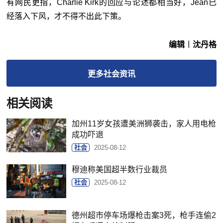
有网民更指，Charlie Kirk的回应与论述都相当好，Jean已
经落入下风，才不得不出此下策。
编辑︱沈丹格
更多
社会
资讯
相关阅读
加州11岁女孩遭美洲狮袭击，家人用电枪
成功吓退
社会
2025-08-12
穆迪称美国超半数行业裁员
社会
2025-08-12
德州超市停车场爆枪击案3死，枪手连偷2