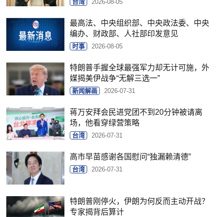
台湾
2026-08-05
最高法、中央组织部、中央政法委、中央
编办、财政部、人社部印发意见
时事
2026-08-05
特朗普手握全球最强军力却无计可施，外
媒揭美伊战争“无解三选一”
新闻解画
2026-07-31
蒋万安拜会民进党团不到20分钟被请离
场，他看穿绿营策略
台湾
2026-07-31
高市早苗感谢各国慰问“独漏赖清德”
台湾
2026-07-31
特朗普刚停火，伊朗为何反而主动开战？
专家揭背后算计