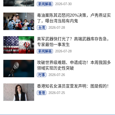
新闻解画
2026-07-30
毒油案陈其迈怒问20%决策，卢秀燕证实
了，曝台湾当局有内鬼
台湾
2026-07-28
美军武器快打光了？高端武器库存告急，
专家最怕一事发生
新闻解画
2026-07-28
攻破世界级难题、申遗成功！本周我国多
领域实现历史性突破
时事
2026-07-26
香港知名女演员宣萱发声明：图是假的！
香港
2026-07-25