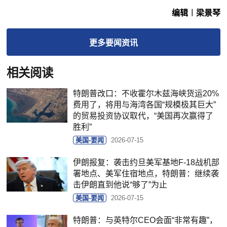
编辑︱梁景琴
更多
要闻
资讯
相关阅读
特朗普改口：不收霍尔木兹海峡货运20%
费用了，将用与海湾各国“规模极其巨大”
的贸易投资协议取代，“美国再次赢得了
胜利”
美国-要闻
2026-07-15
伊朗报复：袭击约旦美军基地F-18战机部
署地点、美军住宿地点，特朗普：继续袭
击伊朗直到他说“够了”为止
美国-要闻
2026-07-15
特朗普：与英特尔CEO会面“非常有趣”，