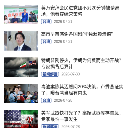
蒋万安拜会民进党团不到20分钟被请离
场，他看穿绿营策略
台湾
2026-07-31
高市早苗感谢各国慰问“独漏赖清德”
台湾
2026-07-31
特朗普刚停火，伊朗为何反而主动开战？
专家揭背后算计
新闻解画
2026-07-30
毒油案陈其迈怒问20%决策，卢秀燕证实
了，曝台湾当局有内鬼
台湾
2026-07-28
美军武器快打光了？高端武器库存告急，
专家最怕一事发生
新闻解画
2026-07-28