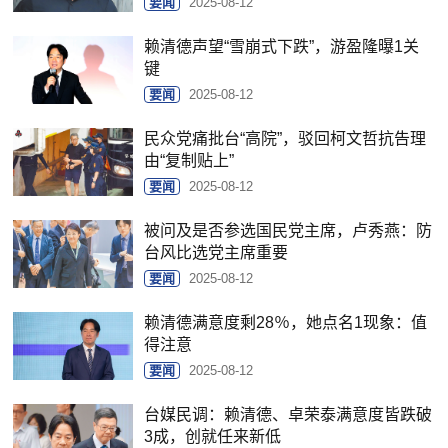
要闻
2025-08-12
赖清德声望“雪崩式下跌”，游盈隆曝1关
键
要闻
2025-08-12
民众党痛批台“高院”，驳回柯文哲抗告理
由“复制贴上”
要闻
2025-08-12
被问及是否参选国民党主席，卢秀燕：防
台风比选党主席重要
要闻
2025-08-12
赖清德满意度剩28％，她点名1现象：值
得注意
要闻
2025-08-12
台媒民调：赖清德、卓荣泰满意度皆跌破
3成，创就任来新低