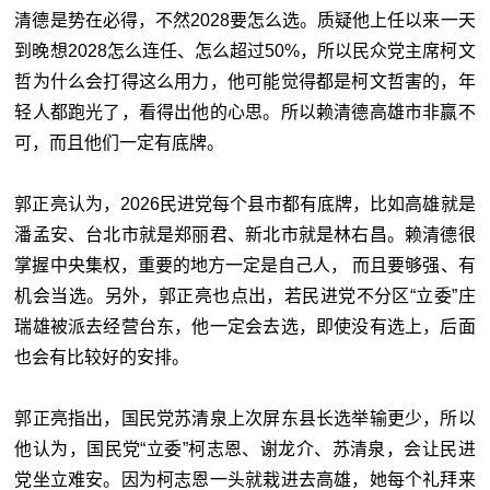
清德是势在必得，不然2028要怎么选。质疑他上任以来一天
到晚想2028怎么连任、怎么超过50%，所以民众党主席柯文
哲为什么会打得这么用力，他可能觉得都是柯文哲害的，年
轻人都跑光了，看得出他的心思。所以赖清德高雄市非赢不
可，而且他们一定有底牌。
郭正亮认为，2026民进党每个县市都有底牌，比如高雄就是
潘孟安、台北市就是郑丽君、新北市就是林右昌。赖清德很
掌握中央集权，重要的地方一定是自己人， 而且要够强、有
机会当选。另外，郭正亮也点出，若民进党不分区“立委”庄
瑞雄被派去经营台东，他一定会去选，即使没有选上，后面
也会有比较好的安排。
郭正亮指出，国民党苏清泉上次屏东县长选举输更少，所以
他认为，国民党“立委”柯志恩、谢龙介、苏清泉，会让民进
党坐立难安。因为柯志恩一头就栽进去高雄，她每个礼拜来