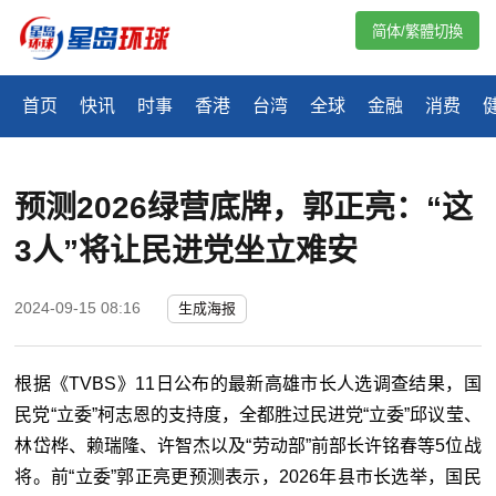
简体/繁體切換
首页
快讯
时事
香港
台湾
全球
金融
消费
预测2026绿营底牌，郭正亮：“这
3人”将让民进党坐立难安
2024-09-15 08:16
生成海报
根据《TVBS》11日公布的最新高雄市长人选调查结果，国
民党“立委”柯志恩的支持度，全都胜过民进党“立委”邱议莹、
林岱桦、赖瑞隆、许智杰以及“
劳动部
”前部长许铭春等5位战
将。前“立委”郭正亮更预测表示，2026年县市长选举，国民