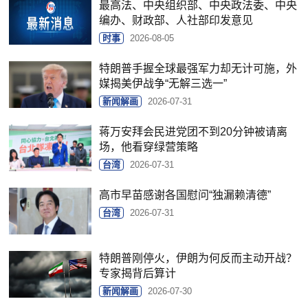
最高法、中央组织部、中央政法委、中央
编办、财政部、人社部印发意见
时事
2026-08-05
特朗普手握全球最强军力却无计可施，外
媒揭美伊战争“无解三选一”
新闻解画
2026-07-31
蒋万安拜会民进党团不到20分钟被请离
场，他看穿绿营策略
台湾
2026-07-31
高市早苗感谢各国慰问“独漏赖清德”
台湾
2026-07-31
特朗普刚停火，伊朗为何反而主动开战？
专家揭背后算计
新闻解画
2026-07-30