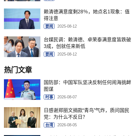
赖清德满意度剩28％，她点名1现象：值
得注意
要闻
2025-08-12
台媒民调：赖清德、卓荣泰满意度皆跌破
3成，创就任来新低
要闻
2025-08-12
热门文章
国防部：中国军队坚决反制任何闹海挑衅
图谋
时事
2026-08-07
日感谢郑丽文捐款“青鸟”气炸，质问国民
党：为什么不反日？
台湾
2026-08-05