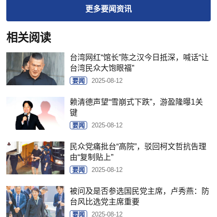
更多
要闻
资讯
相关阅读
台湾网红“馆长”陈之汉今日抵深，喊话“让
台湾民众大饱眼福”
要闻
2025-08-12
赖清德声望“雪崩式下跌”，游盈隆曝1关
键
要闻
2025-08-12
民众党痛批台“高院”，驳回柯文哲抗告理
由“复制贴上”
要闻
2025-08-12
被问及是否参选国民党主席，卢秀燕：防
台风比选党主席重要
要闻
2025-08-12