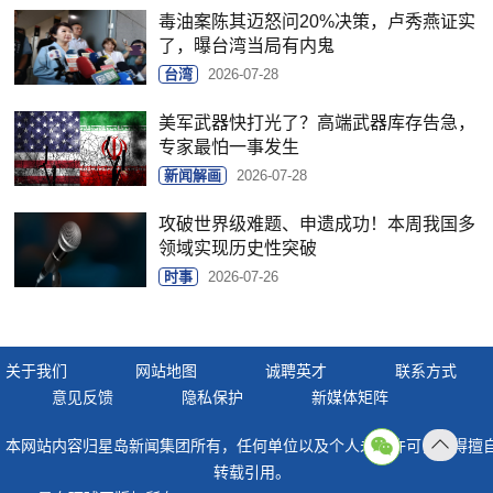
毒油案陈其迈怒问20%决策，卢秀燕证实
了，曝台湾当局有内鬼
台湾
2026-07-28
美军武器快打光了？高端武器库存告急，
专家最怕一事发生
新闻解画
2026-07-28
攻破世界级难题、申遗成功！本周我国多
领域实现历史性突破
时事
2026-07-26
关于我们
网站地图
诚聘英才
联系方式
意见反馈
隐私保护
新媒体矩阵
本网站内容归星岛新闻集团所有，任何单位以及个人未经许可，不得擅
返回
转载引用。