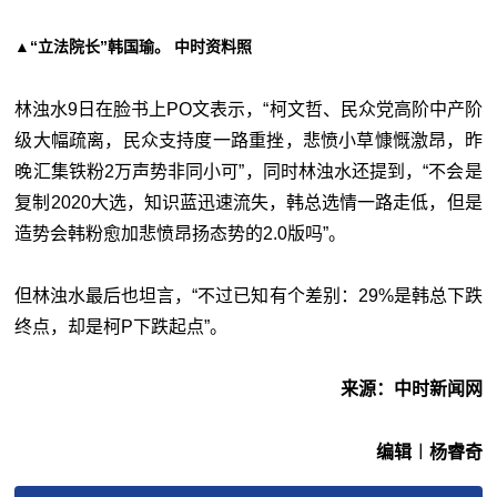
▲“立法院长”韩国瑜。 中时资料照
林浊水9日在脸书上PO文表示，“柯文哲、民众党高阶中产阶
级大幅疏离，民众支持度一路重挫，悲愤小草慷慨激昂，昨
晚汇集铁粉2万声势非同小可”，同时林浊水还提到，“不会是
复制2020大选，知识蓝迅速流失，韩总选情一路走低，但是
造势会韩粉愈加悲愤昂扬态势的2.0版吗”。
但林浊水最后也坦言，“不过已知有个差别：29%是韩总下跌
终点，却是柯P下跌起点”。
来源：中时新闻网
编辑︱杨睿奇