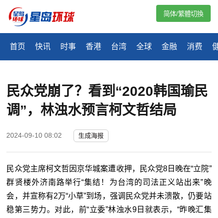
简体/繁體切換
首页
快讯
时事
香港
台湾
全球
金融
消费
民众党崩了？看到“2020韩国瑜民
调”，林浊水预言柯文哲结局
2024-09-10 08:02
生成海报
民众党主席柯文哲因京华城案遭收押，民众党8日晚在“立院”
群贤楼外济南路举行“集结！为台湾的司法正义站出来”晚
会，并宣称有2万“小草”到场，强调民众党并未溃散，仍要站
稳第三势力。对此，前“立委”林浊水9日就表示，“昨晚汇集