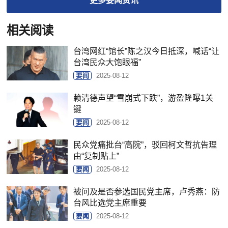
更多
要闻
资讯
相关阅读
台湾网红“馆长”陈之汉今日抵深，喊话“让
台湾民众大饱眼福”
要闻
2025-08-12
赖清德声望“雪崩式下跌”，游盈隆曝1关
键
要闻
2025-08-12
民众党痛批台“高院”，驳回柯文哲抗告理
由“复制贴上”
要闻
2025-08-12
被问及是否参选国民党主席，卢秀燕：防
台风比选党主席重要
要闻
2025-08-12