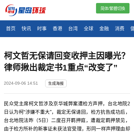
简体/繁體切換
首页
快讯
时事
香港
台湾
全球
金融
消费
柯文哲无保请回变收押主因曝光？
律师揪出裁定书1重点“改变了”
2024-09-06 14:51
生成海报
民众党主席柯文哲涉及京华城弊案遭检方声押，台北地院2
日认为柯“涉嫌不重大”，裁定无保请回，检方抗告成功后，
台北地院法昨（5日）二度召开羁押庭，遭裁定羁押禁见，
由于检方所补的新事证未获法官受理，形同一样声押理由却