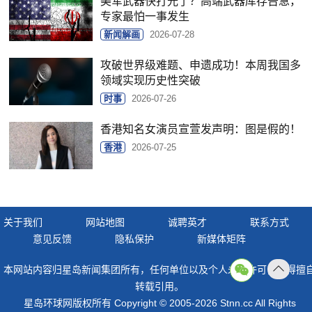
美军武器快打光了？高端武器库存告急，
专家最怕一事发生
新闻解画
2026-07-28
攻破世界级难题、申遗成功！本周我国多
领域实现历史性突破
时事
2026-07-26
香港知名女演员宣萱发声明：图是假的！
香港
2026-07-25
关于我们
网站地图
诚聘英才
联系方式
意见反馈
隐私保护
新媒体矩阵
本网站内容归星岛新闻集团所有，任何单位以及个人未经许可，不得擅
返回
转载引用。
顶部
星岛环球网版权所有 Copyright © 2005-2026 Stnn.cc All Rights