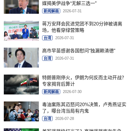
媒揭美伊战争“无解三选一”
新闻解画
2026-07-31
蒋万安拜会民进党团不到20分钟被请离
场，他看穿绿营策略
台湾
2026-07-31
高市早苗感谢各国慰问“独漏赖清德”
台湾
2026-07-31
特朗普刚停火，伊朗为何反而主动开战？
专家揭背后算计
新闻解画
2026-07-30
毒油案陈其迈怒问20%决策，卢秀燕证实
了，曝台湾当局有内鬼
台湾
2026-07-28