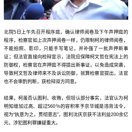
北院5日上午先召开程序庭，确认律师阅卷及下午声押庭的
程序，检察官如上次声押阅卷一样，仍限制柯的律师阅卷，
不能拍照、影印，只能手写笔记，并补强了一批声押新事
证；但法官直接向检辩宣示，法院应保障柯文哲在宪法上的
防御权，检察官在声押庭不得提出新事证，以免造成突袭，
导致柯文哲及律师来不及诉讼防御，就算检察官提出，法官
也不会审酌判断，获检辩双方同意。
结果，柯虽否认图利、收贿，但坦认部分事实，法官认为柯
明知增加过高、超过560％的容积率予京华城是违背法令，
视为“执意为之，贯彻意志”，图利沈庆京获不法利益200余亿
元，涉犯图利罪嫌疑重大。