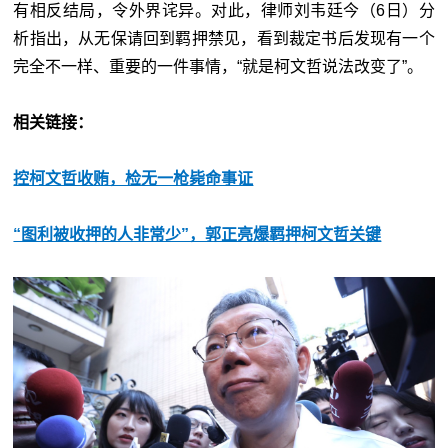
有相反结局，令外界诧异。对此，律师刘韦廷今（6日）分
析指出，从无保请回到羁押禁见，看到裁定书后发现有一个
完全不一样、重要的一件事情，“就是柯文哲说法改变了”。
相关链接：
控柯文哲收贿，检无一枪毙命事证
“图利被收押的人非常少”，郭正亮爆羁押柯文哲关键