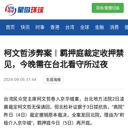
简体/繁體切換
首页
快讯
时事
香港
台湾
全球
金融
消费
柯文哲涉弊案︱羁押庭裁定收押禁
见，今晚需在台北看守所过夜
2024-09-05 17:44
生成海报
台湾民众党主席柯文哲卷入京华城案，台北地方法院2日凌
晨裁定柯文哲无保请回，但北检补证据于3日提抗告，“高院”
昨日（4日）裁定撤销原本裁决，全案发回北院，理由为“积
极介入京华城”，羁押庭今日（5日）再开庭。