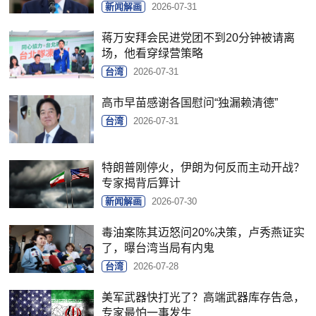
新闻解画
2026-07-31
蒋万安拜会民进党团不到20分钟被请离
场，他看穿绿营策略
台湾
2026-07-31
高市早苗感谢各国慰问“独漏赖清德”
台湾
2026-07-31
特朗普刚停火，伊朗为何反而主动开战？
专家揭背后算计
新闻解画
2026-07-30
毒油案陈其迈怒问20%决策，卢秀燕证实
了，曝台湾当局有内鬼
台湾
2026-07-28
美军武器快打光了？高端武器库存告急，
专家最怕一事发生