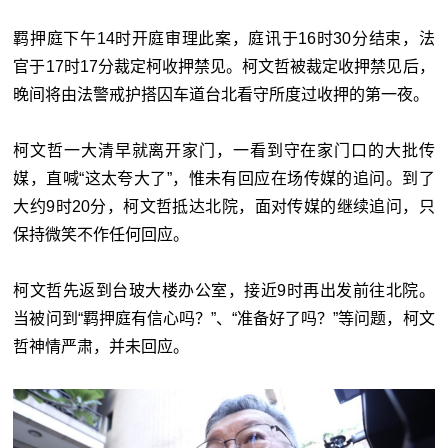
羁押庭下午14时开庭审理此案，庭讯于16时30分结束，法
官于17时17分裁定柯收押禁见。柯文哲被裁定收押禁见后，
晚间将由法警戒护搭囚车道台北看守所度过收押的第一夜。
柯文哲一大清早就离开家门，一看到守在家门口的大批传
媒，直喊“这太夸大了”，惟未有回应在场传媒的追问。到了
大约9时20分，柯文哲抵达北院，面对传媒的继续追问，只
保持微笑不作任何回应。
柯文哲先返到台玻大楼办公室，接近9时再出发前往北院。
当被问到“羁押庭有信心吗？”、“准备好了吗？”等问题，柯文
哲神情严肃，并未回应。