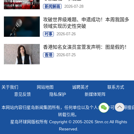
新闻解画
2026-07-28
攻破世界级难题、申遗成功！本周我国多
领域实现历史性突破
时事
2026-07-26
香港知名女演员宣萱发声明：图是假的！
香港
2026-07-25
关于我们
网站地图
诚聘英才
联系方式
意见反馈
隐私保护
新媒体矩阵
本网站内容归星岛新闻集团所有，任何单位以及个人未经许可，不得擅
返回
转载引用。
顶部
星岛环球网版权所有 Copyright © 2005-2026 Stnn.cc All Rights
Reserved.