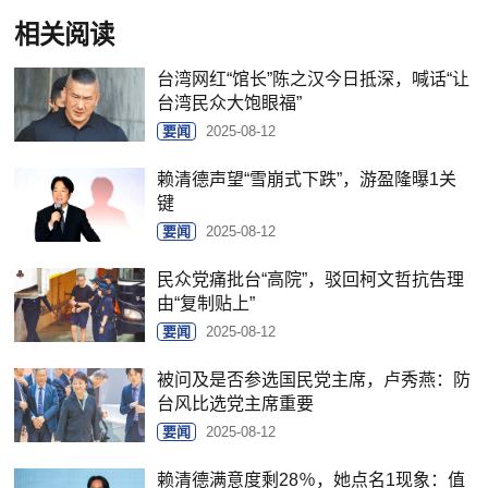
相关阅读
台湾网红“馆长”陈之汉今日抵深，喊话“让
台湾民众大饱眼福”
要闻
2025-08-12
赖清德声望“雪崩式下跌”，游盈隆曝1关
键
要闻
2025-08-12
民众党痛批台“高院”，驳回柯文哲抗告理
由“复制贴上”
要闻
2025-08-12
被问及是否参选国民党主席，卢秀燕：防
台风比选党主席重要
要闻
2025-08-12
赖清德满意度剩28％，她点名1现象：值