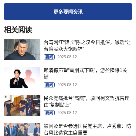
更多
要闻
资讯
相关阅读
台湾网红“馆长”陈之汉今日抵深，喊话“让
台湾民众大饱眼福”
要闻
2025-08-12
赖清德声望“雪崩式下跌”，游盈隆曝1关
键
要闻
2025-08-12
民众党痛批台“高院”，驳回柯文哲抗告理
由“复制贴上”
要闻
2025-08-12
被问及是否参选国民党主席，卢秀燕：防
台风比选党主席重要