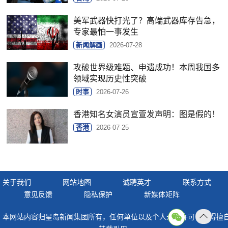
美军武器快打光了？高端武器库存告急，
专家最怕一事发生
新闻解画
2026-07-28
攻破世界级难题、申遗成功！本周我国多
领域实现历史性突破
时事
2026-07-26
香港知名女演员宣萱发声明：图是假的！
香港
2026-07-25
关于我们
网站地图
诚聘英才
联系方式
意见反馈
隐私保护
新媒体矩阵
本网站内容归星岛新闻集团所有，任何单位以及个人未经许可，不得擅