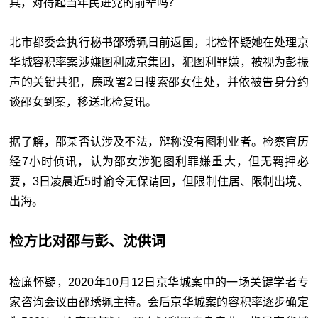
具，对得起当年民进党的前辈吗？
北市都委会执行秘书邵琇珮日前返国，北检怀疑她在处理京
华城容积率案涉嫌图利威京集团，犯图利罪嫌，被视为彭振
声的关键共犯，廉政署2日搜索邵女住处，并依被告身分约
谈邵女到案，移送北检复讯。
据了解，邵某否认涉及不法，辩称没有图利业者。检察官历
经7小时侦讯，认为邵女涉犯图利罪嫌重大，但无羁押必
要，3日凌晨近5时谕令无保请回，但限制住居、限制出境、
出海。
检方比对邵与彭、沈供词
检廉怀疑，2020年10月12日京华城案中的一场关键学者专
家咨询会议由邵琇珮主持。会后京华城案的容积率逐步确定