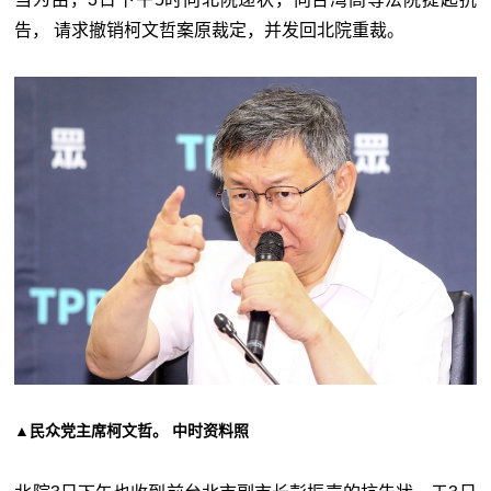
告， 请求撤销柯文哲案原裁定，并发回北院重裁。
▲民众党主席柯文哲。 中时资料照