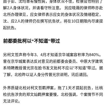
由于彭、沈均患有慢性病，身体状况不佳，检察官也特别了
解2人身体状况，并请看守所注意。 另应晓薇的律师昨亦赴
北所办理律见，应女律师表示应女的身体状况及情绪稳定，
沈、应2人的律师仍在撰写抗告状，将在10日期限内尽速提
起抗告。
前都委批柯以“不知道”带过
另柯文哲声称今年3、4月才知道京华城案容积率为840%。
曾在京华城案表达反对意见的前都委会委员、中原大学建筑
系特聘教授曾光宗在脸书发文批柯不应以“不知道”带过。据
了解，北检昨以证人身分传曾光宗说明，讯后请回。
外界质疑北检对柯文哲羁押案，拖了1天才提起抗告，比桃
检抗告涉贪的郑文灿羁押案要慢，北检强调，个案情节不同
无法评论。