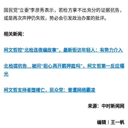
国民党“立委”李彦秀表示，若检方拿不出充分的证据抗告，
或是再次声押仍失败，势必会引发政治办案的批评。
相关新闻：
柯文哲控“北检连夜编故事”，最新街访年轻人：有势力介入
北检提抗告…被问“担心再开羁押庭吗”，柯文哲第一反应曝
光
柯文哲支持者堕楼亡，民众党：曾遭网络霸凌
来源：中时新闻网
编辑︱王一帆