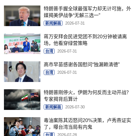
特朗普手握全球最强军力却无计可施，外
媒揭美伊战争“无解三选一”
新闻解画
2026-07-31
蒋万安拜会民进党团不到20分钟被请离
场，他看穿绿营策略
台湾
2026-07-31
高市早苗感谢各国慰问“独漏赖清德”
台湾
2026-07-31
特朗普刚停火，伊朗为何反而主动开战？
专家揭背后算计
新闻解画
2026-07-30
毒油案陈其迈怒问20%决策，卢秀燕证实
了，曝台湾当局有内鬼
台湾
2026-07-28