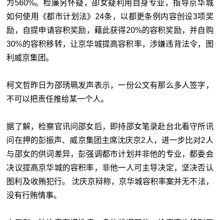
为560%。检廉另怀疑，卲女疑利用自身专业，指导京华城
如何使用《都市计划法》24条，以都更条例内容创设3项奖
励，自提申请容积奖励，藉此获得20%的容积奖励，并自购
30%的容积移转，让京华城提高容积率，涉嫌违背法令，图
利威京集团。
柯文哲昨日为邵琇珮发声表示，一份公文有那么多人签字，
不可以把责任推给某一个人。
据了解，检察官讯问邵女后，即持邵女笔录赴台北看守所讯
问在押的彭振声、威京集团主席沈庆京2人，进一步比对2人
与邵女的供词差异，彭强调都市计划并非他的专业，都委会
决议提高京华城的容积率，非他一人可主导决定，坚决否认
图利及收贿犯行。 沈庆京辩称，京华城容积率案并无不法，
没有行贿情事。