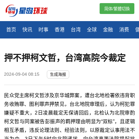
简体/繁體切換
首页
快讯
时事
香港
台湾
全球
金融
消费
押不押柯文哲，台湾高院今裁定
2024-09-04 08:15
生成海报
民众党主席柯文哲涉及京华城弊案，遭台北地检署依违背职
务收贿罪、图利罪声押禁见，台北地院审理后，认为柯犯罪
嫌疑不重大，2日凌晨裁定无保请回后，北检认为北院审酌
柯文哲与同案被告彭振声的羁押理由明显为“双标”，且逻辑
相互矛盾，违反论理法则、经验法则，以原裁定认事用法不
当为由，3日下午5时向北院递状，向台湾高等法院提起抗