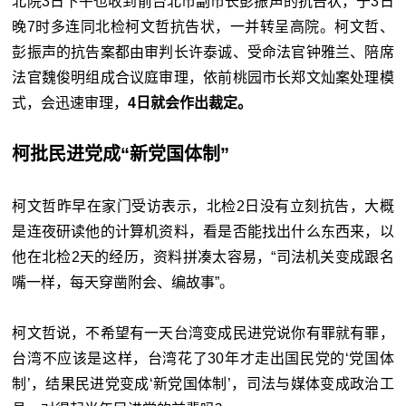
北院3日下午也收到前台北市副市长彭振声的抗告状，于3日
晚7时多连同北检柯文哲抗告状，一并转呈高院。柯文哲、
彭振声的抗告案都由审判长许泰诚、受命法官钟雅兰、陪席
法官魏俊明组成合议庭审理，依前桃园市长郑文灿案处理模
式，会迅速审理，
4日就会作出裁定。
柯批民进党成“新党国体制”
柯文哲昨早在家门受访表示，北检2日没有立刻抗告，大概
是连夜研读他的计算机资料，看是否能找出什么东西来，以
他在北检2天的经历，资料拼凑太容易，“司法机关变成跟名
嘴一样，每天穿凿附会、编故事”。
柯文哲说，不希望有一天台湾变成民进党说你有罪就有罪，
台湾不应该是这样，台湾花了30年才走出国民党的‘党国体
制’，结果民进党变成‘新党国体制’，司法与媒体变成政治工