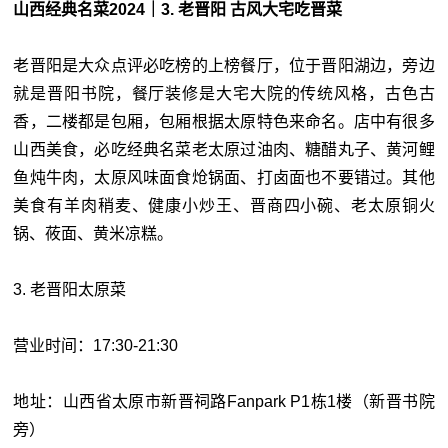
山西经典名菜2024｜3. 老晋阳 古风大宅吃晋菜
老晋阳是大众点评必吃榜的上榜餐厅，位于晋阳湖边，旁边
就是晋阳书院，餐厅装修是大宅大院的传统风格，古色古
香，二楼都是包厢，包厢根据太原特色来命名。店中有很多
山西美食，必吃经典名菜老太原过油肉、糖醋丸子、黄河鲤
鱼炖牛肉，太原风味面食炝锅面、打卤面也不要错过。其他
美食有羊肉稍麦、健康小炒王、晋商四小碗、老太原铜火
锅、莜面、黄米凉糕。
3. 老晋阳太原菜
营业时间：17:30-21:30
地址：山西省太原市新晋祠路Fanpark P1栋1楼（新晋书院
旁）