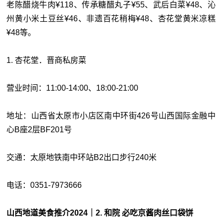
老陈醋烧牛肉¥118、传承糖醋丸子¥55、武后白菜¥48、沁
州黄小米土豆丝¥46、非遗百花稍梅¥48、杏花堂黄米凉糕
¥48等。
1. 杏花堂．晋商私房菜
营业时间：11:00-14:00、18:00-21:00
地址：山西省太原市小店区南中环街426号山西国际金融中
心B座2层BF201号
交通：太原地铁南中环站B2出口步行240米
电话：0351-7973666
山西地道美食推介2024｜2. 和院 必吃京酱肉丝口袋饼