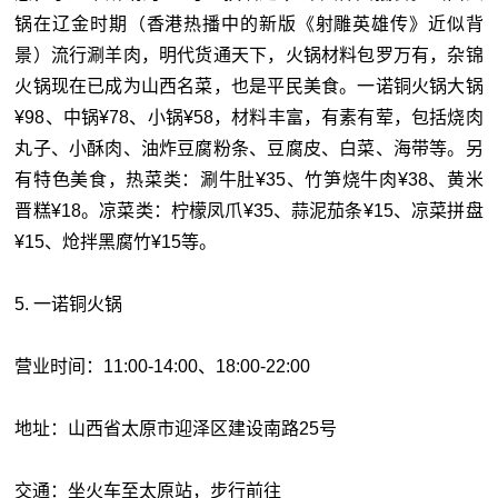
锅在辽金时期（香港热播中的新版《射雕英雄传》近似背
景）流行涮羊肉，明代货通天下，火锅材料包罗万有，杂锦
火锅现在已成为山西名菜，也是平民美食。一诺铜火锅大锅
¥98、中锅¥78、小锅¥58，材料丰富，有素有荤，包括烧肉
丸子、小酥肉、油炸豆腐粉条、豆腐皮、白菜、海带等。另
有特色美食，热菜类：涮牛肚¥35、竹笋烧牛肉¥38、黄米
晋糕¥18。凉菜类：柠檬凤爪¥35、蒜泥茄条¥15、凉菜拼盘
¥15、炝拌黑腐竹¥15等。
5. 一诺铜火锅
营业时间：11:00-14:00、18:00-22:00
地址：山西省太原市迎泽区建设南路25号
交通：坐火车至太原站，步行前往