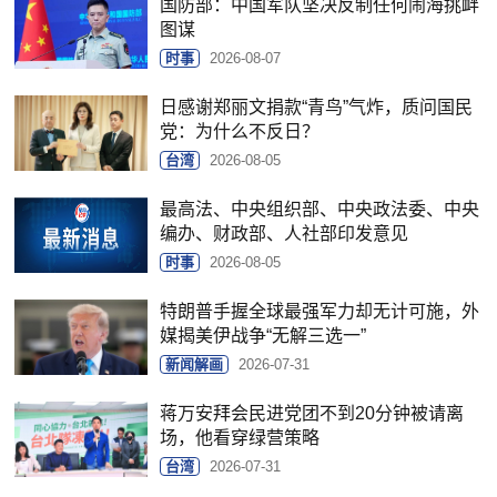
国防部：中国军队坚决反制任何闹海挑衅
图谋
时事
2026-08-07
日感谢郑丽文捐款“青鸟”气炸，质问国民
党：为什么不反日？
台湾
2026-08-05
最高法、中央组织部、中央政法委、中央
编办、财政部、人社部印发意见
时事
2026-08-05
特朗普手握全球最强军力却无计可施，外
媒揭美伊战争“无解三选一”
新闻解画
2026-07-31
蒋万安拜会民进党团不到20分钟被请离
场，他看穿绿营策略
台湾
2026-07-31