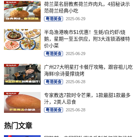
荷兰菜名厨教煮荷兰炸肉丸，4招秘诀示
范荷兰经典小吃
粤港美食
2025-06-29
半岛渔港晚市$1优惠！生蚝/白灼虾/烧
鹅，星期一至五供应，附3大连锁酒楼特
价小菜
粤港美食
2025-06-29
广州27大明星打卡餐厅攻略，跟容祖儿吃
海鲜/佘诗曼撑烧烤
粤港美食
2025-06-28
专家教选7款时令芒果，1款最甜1款最多
汁，2类人忌食
粤港美食
2025-06-28
热门文章