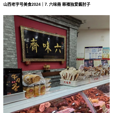
山西老字号美食2024｜7. 六味斋 慈鿋独爱酱肘子