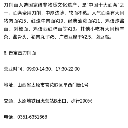
刀削面入选国家级非物质文化遗产，是“中国十大面条”之
一，面条全用刀削，中厚边薄，软而不粘。人气面食有大同
猪肉面¥15、红烧牛肉面¥19、经典油泼面¥11、鸡蛋炸酱
面、剁椒面、鸡蛋西红杮面等¥13。其他小吃有大同粉羊
杂、酱骨头、猪肉丸子¥5、广灵豆腐干¥2.5、卤豆腐。
6. 晋宝章刀削面
营业时间：09:00-14:30、17:30-22:00
地址：山西省太原市杏花岭区旱西门街1号
交通：太原地铁缉虎营站B出口，步行290米
电话：0351-6351668