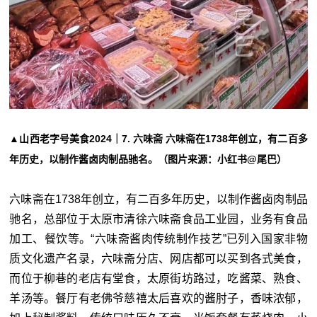
▲山西老字号美食2024｜7. 六味斋 六味斋在1738年创立，有二百多
年历史，以制作酱卤肉制品驰名。（图片来源：小红书@尾巴）
六味斋在1738年创立，有二百多年历史，以制作酱卤肉制品
驰名，总部位于太原市清徐六味斋食品工业园，业务有食品
加工、餐饮等。“六味斋酱肉传统制作技艺”已列入国家非物
质文化遗产名录，六味斋分店、网店都可以买到各式美食，
而位于柳巷的老店有堂食，太原街坊路过，吃酱菜、熟食、
羊汤等。餐厅有老佛爷慈鿋太后喜欢的酱肘子，香味浓郁，