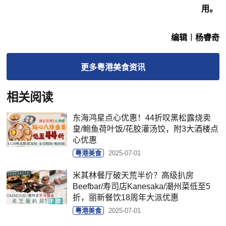
用。
编辑︱杨睿奇
更多
粤港美食
资讯
相关阅读
东海鸿星点心优惠！44折叹黑松露烧卖
皇/鲍鱼荷叶饭/花胶灌汤饺，附3大酒楼点
心优惠
粤港美食
2025-07-01
米其林餐厅破天荒半价？高级扒房
Beefbar/寿司店Kanesaka/潮州菜低至5
折，丽新餐饮18周年大派优惠
粤港美食
2025-07-01