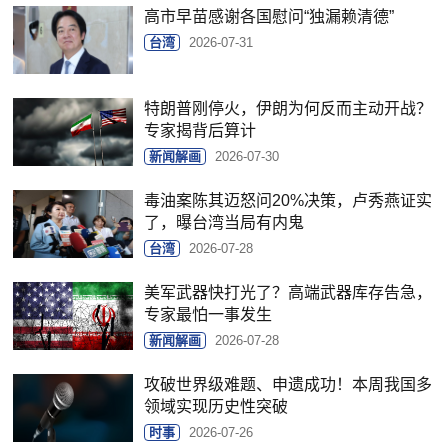
高市早苗感谢各国慰问“独漏赖清德”
台湾
2026-07-31
特朗普刚停火，伊朗为何反而主动开战？
专家揭背后算计
新闻解画
2026-07-30
毒油案陈其迈怒问20%决策，卢秀燕证实
了，曝台湾当局有内鬼
台湾
2026-07-28
美军武器快打光了？高端武器库存告急，
专家最怕一事发生
新闻解画
2026-07-28
攻破世界级难题、申遗成功！本周我国多
领域实现历史性突破
时事
2026-07-26