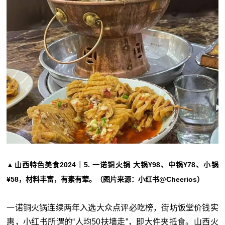
▲山西特色美食2024｜5. 一诺铜火锅 大锅¥98、中锅¥78、小锅
¥58，材料丰富，有素有荤。（图片来源：小红书@Cheerios）
一诺铜火锅连续两年入选大众点评必吃榜，街坊饭堂价钱实
惠，小红书所谓的“人均50扶墙走”，即大件夹抵食。山西火