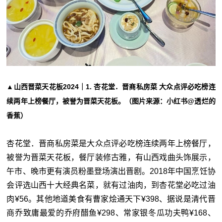
▲山西晋菜天花板2024｜1. 杏花堂．晋商私房菜 大众点评必吃榜连
续两年上榜餐厅，被誉为晋菜天花板。（图片来源：小红书@透烂的
香蕉）
杏花堂．晋商私房菜是大众点评必吃榜连续两年上榜餐厅，
被誉为晋菜天花板，餐厅装修古雅，有山西戏曲头饰展示，
午市、晚市更有演员粉墨登场演出晋剧。2018年中国烹饪协
会评选山西十大经典名菜，就有过油肉，到杏花堂必吃过油
肉¥56。其他地道美食有曹家烩通天下¥398、据说是清代晋
商乔致庸最爱的乔府醋鱼¥298、常家银冬瓜功夫鸭¥168、