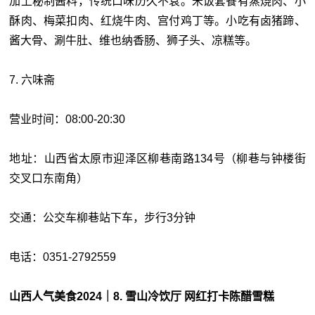
加上秘制酱料，传统口味历久不衰。米饭套餐有蒸烧肉、小
酥肉、梅菜扣肉、红烧牛肉、宫付鸡丁等。小吃有卤猪蹄、
酱大骨、涮牛肚、维也纳香肠、狮子头、凉糕等。
7. 六味斋
营业时间：08:00-20:30
地址：山西省太原市迎泽区柳巷南路134号（柳巷与钟楼街
交叉口东南角）
交通：公交车柳巷站下车，步行3分钟
电话：0351-2792559
山西人气美食2024｜8. 雪山冷饮厅 网红打卡陈醋雪糕