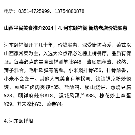
电话：0351-4725999、13754880878
山西平民美食推介2024｜4. 河东颐祥阁 街坊老店价钱实惠
河东颐祥阁开了几十年，价钱实惠，深受街坊喜爱，菜式以
山西家常菜为主，入选大众点评必吃榜上榜餐厅，品质有保
证。每桌必点的美食颐祥涮羊肚¥48，酱底是麻酱、孜然、
辣子混合，毛肚软弹有嚼劲。小米焖排骨¥56，排骨酥香，
小米不会变干。其他人气美食有羊拐弯、铁铁锅京粉炒馍
馍、颐和祥卤肉夹馍¥35、盐酥鸡、稷山烧饼、葱烧豆腐
¥28、颐祥麻辣串¥18、运城风葫芦¥38、槐花炒土鸡蛋
¥29、芥末凉粉¥3、菜卷¥4。
4. 河东颐祥阁