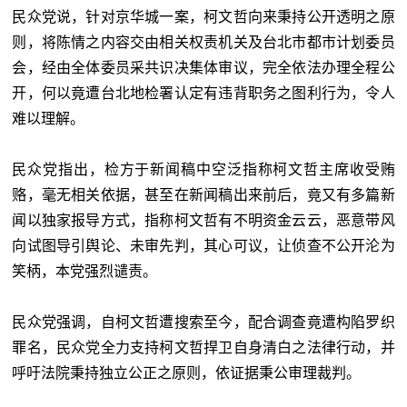
民众党说，针对京华城一案，柯文哲向来秉持公开透明之原
则，将陈情之内容交由相关权责机关及台北市都市计划委员
会，经由全体委员采共识决集体审议，完全依法办理全程公
开，何以竟遭台北地检署认定有违背职务之图利行为，令人
难以理解。
民众党指出，检方于新闻稿中空泛指称柯文哲主席收受贿
赂，毫无相关依据，甚至在新闻稿出来前后，竟又有多篇新
闻以独家报导方式，指称柯文哲有不明资金云云，恶意带风
向试图导引舆论、未审先判，其心可议，让侦查不公开沦为
笑柄，本党强烈谴责。
民众党强调，自柯文哲遭搜索至今，配合调查竟遭构陷罗织
罪名，民众党全力支持柯文哲捍卫自身清白之法律行动，并
呼吁法院秉持独立公正之原则，依证据秉公审理裁判。