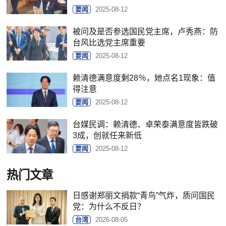
要闻
2025-08-12
被问及是否参选国民党主席，卢秀燕：防
台风比选党主席重要
要闻
2025-08-12
赖清德满意度剩28％，她点名1现象：值
得注意
要闻
2025-08-12
台媒民调：赖清德、卓荣泰满意度皆跌破
3成，创就任来新低
要闻
2025-08-12
热门文章
日感谢郑丽文捐款“青鸟”气炸，质问国民
党：为什么不反日？
台湾
2026-08-05