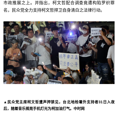
市政推展之上。并指出，柯文哲配合调查竟遭构陷罗织罪
名，民众党全力支持柯文哲捍卫自身清白之法律行动。
▲民众党主席柯文哲遭声押禁见，台北地检署外支持者31日入夜
后，随着音乐摇晃手机灯光为柯加油打气。中时网