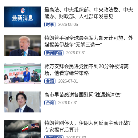
最高法、中央组织部、中央政法委、中央
编办、财政部、人社部印发意见
时事
2026-08-05
特朗普手握全球最强军力却无计可施，外
媒揭美伊战争“无解三选一”
新闻解画
2026-07-31
蒋万安拜会民进党团不到20分钟被请离
场，他看穿绿营策略
台湾
2026-07-31
高市早苗感谢各国慰问“独漏赖清德”
台湾
2026-07-31
特朗普刚停火，伊朗为何反而主动开战？
专家揭背后算计
新闻解画
2026-07-30