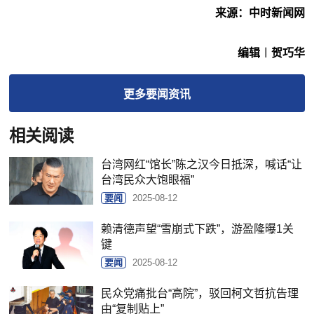
来源：中时新闻网
编辑︱贺巧华
更多
要闻
资讯
相关阅读
台湾网红“馆长”陈之汉今日抵深，喊话“让
台湾民众大饱眼福”
要闻
2025-08-12
赖清德声望“雪崩式下跌”，游盈隆曝1关
键
要闻
2025-08-12
民众党痛批台“高院”，驳回柯文哲抗告理
由“复制贴上”