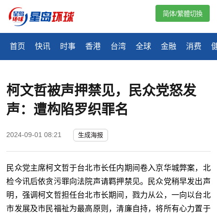
简体/繁體切換
首页
快讯
时事
香港
台湾
全球
金融
消费
柯文哲被声押禁见，民众党怒发
声：遭构陷罗织罪名
2024-09-01 08:21
生成海报
民众党主席柯文哲于台北市长任内期间卷入京华城弊案，北
检今讯后依贪污罪向法院声请羁押禁见。民众党稍早发出声
明，强调柯文哲担任台北市长期间，戮力从公，一向以台北
市发展及市民福祉为最高原则，清廉自持，将所有心力置于