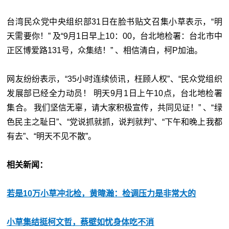
台湾民众党中央组织部31日在脸书贴文召集小草表示，“明
天需要你！” 及“9月1日早上10：00，台北地检署：台北市中
正区博爱路131号，众集结！” 、相信清白，柯P加油。
网友纷纷表示，“35小时连续侦讯，枉顾人权”、“民众党组织
发展部已经全力动员！ 明天9月1日上午10点，台北地检署
集合。 我们坚信无辜，请大家积极宣传，共同见证！” 、“绿
色民主之耻日”、“党说抓就抓，说判就判”、“下午和晚上我都
有去”、“明天不见不散”。
相关新闻：
若是10万小草冲北检，黄暐瀚：检调压力是非常大的
小草集结挺柯文哲，蔡壁如忧身体吃不消