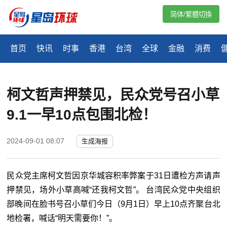
简体/繁體切換
首页
快讯
时事
香港
台湾
全球
金融
消费
柯文哲声押禁见，民众党号召小草
9.1一早10点包围北检！
2024-09-01 08:07
生成海报
民众党主席柯文哲因京华城容积率弊案于31日遭检方声请声
押禁见，场外小草高喊“还我柯文哲”。 台湾民众党中央组织
部晚间在脸书号召小草们今日（9月1日）早上10点齐聚台北
地检署，喊话“明天需要你！”。