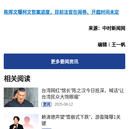
陈挥文曝柯文哲案进度，目前法官在阅卷、开庭时间未定
来源：中时新闻网
编辑︱王一帆
更多
要闻
资讯
相关阅读
台湾网红“馆长”陈之汉今日抵深，喊话“让
台湾民众大饱眼福”
要闻
2025-08-12
赖清德声望“雪崩式下跌”，游盈隆曝1关
键