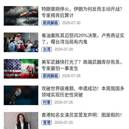
特朗普刚停火，伊朗为何反而主动开战？
专家揭背后算计
新闻解画
2026-07-30
毒油案陈其迈怒问20%决策，卢秀燕证实
了，曝台湾当局有内鬼
台湾
2026-07-28
美军武器快打光了？高端武器库存告急，
专家最怕一事发生
新闻解画
2026-07-28
攻破世界级难题、申遗成功！本周我国多
领域实现历史性突破
时事
2026-07-26
香港知名女演员宣萱发声明：图是假的！
香港
2026-07-25