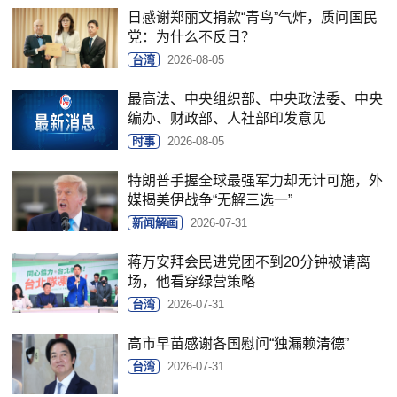
日感谢郑丽文捐款“青鸟”气炸，质问国民
党：为什么不反日？
台湾
2026-08-05
最高法、中央组织部、中央政法委、中央
编办、财政部、人社部印发意见
时事
2026-08-05
特朗普手握全球最强军力却无计可施，外
媒揭美伊战争“无解三选一”
新闻解画
2026-07-31
蒋万安拜会民进党团不到20分钟被请离
场，他看穿绿营策略
台湾
2026-07-31
高市早苗感谢各国慰问“独漏赖清德”
台湾
2026-07-31