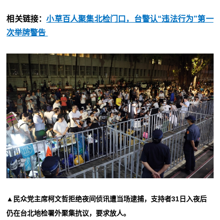
相关链接：
小草百人聚集北检门口，台警认“违法行为”第一
次举牌警告
▲民众党主席柯文哲拒绝夜间侦讯遭当场逮捕，支持者31日入夜后
仍在台北地检署外聚集抗议，要求放人。