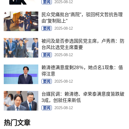
要闻
2025-08-12
民众党痛批台“高院”，驳回柯文哲抗告理
由“复制贴上”
要闻
2025-08-12
被问及是否参选国民党主席，卢秀燕：防
台风比选党主席重要
要闻
2025-08-12
赖清德满意度剩28％，她点名1现象：值
得注意
要闻
2025-08-12
台媒民调：赖清德、卓荣泰满意度皆跌破
3成，创就任来新低
要闻
2025-08-12
热门文章