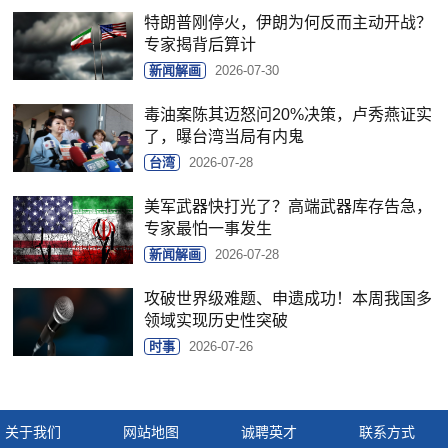
特朗普刚停火，伊朗为何反而主动开战？
专家揭背后算计
新闻解画
2026-07-30
毒油案陈其迈怒问20%决策，卢秀燕证实
了，曝台湾当局有内鬼
台湾
2026-07-28
美军武器快打光了？高端武器库存告急，
专家最怕一事发生
新闻解画
2026-07-28
攻破世界级难题、申遗成功！本周我国多
领域实现历史性突破
时事
2026-07-26
关于我们
网站地图
诚聘英才
联系方式