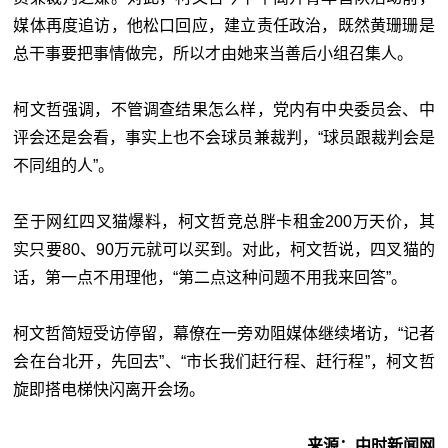
媒体再度追访，他松口回应，建立责任政治，既然黄珊珊是
总干事要把事情做完，所以才由她来当善后小组召集人。
柯文哲强调，不管调查结果怎么样，党内有中央委员会、中
评会还是会看，事实上也不会球员兼裁判，“球员跟裁判会是
不同组的人”。
至于网红四叉猫爆料，柯文哲竞总胖卡租金200万天价，其
实只要80、90万元就可以买到。对此，柯文哲说，四叉猫的
话，第一点不用理他，“第二点这种问题不用我来回答”。
柯文哲简短受访停留，幕僚在一旁劝阻媒体继续堵访，“记者
会在台北开，先回去”、“市长我们赶行程、赶行程”，柯文哲
旋即搭电梯快闪离开会场。
来源：中时新闻网