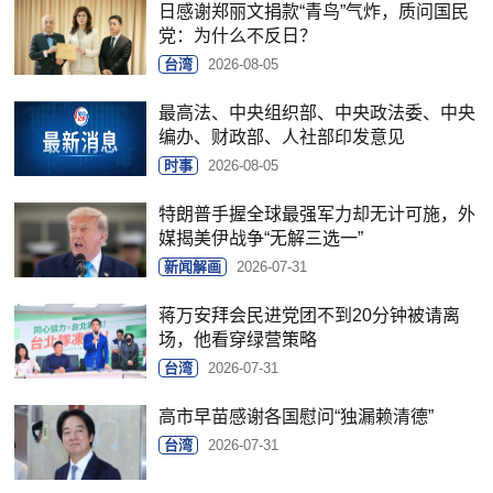
日感谢郑丽文捐款“青鸟”气炸，质问国民
党：为什么不反日？
台湾
2026-08-05
最高法、中央组织部、中央政法委、中央
编办、财政部、人社部印发意见
时事
2026-08-05
特朗普手握全球最强军力却无计可施，外
媒揭美伊战争“无解三选一”
新闻解画
2026-07-31
蒋万安拜会民进党团不到20分钟被请离
场，他看穿绿营策略
台湾
2026-07-31
高市早苗感谢各国慰问“独漏赖清德”
台湾
2026-07-31