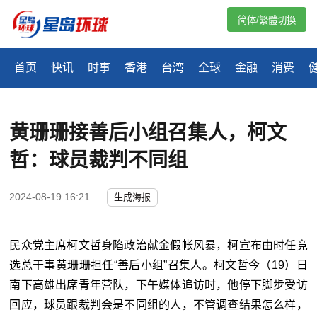
简体/繁體切換
首页
快讯
时事
香港
台湾
全球
金融
消费
黄珊珊接善后小组召集人，柯文
哲：球员裁判不同组
2024-08-19 16:21
生成海报
民众党主席柯文哲身陷政治献金假帐风暴，柯宣布由时任竞
选总干事黄珊珊担任“善后小组”召集人。柯文哲今（19）日
南下高雄出席青年营队，下午媒体追访时，他停下脚步受访
回应，球员跟裁判会是不同组的人，不管调查结果怎么样，