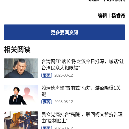
编辑︱杨睿奇
更多
要闻
资讯
相关阅读
台湾网红“馆长”陈之汉今日抵深，喊话“让
台湾民众大饱眼福”
要闻
2025-08-12
赖清德声望“雪崩式下跌”，游盈隆曝1关
键
要闻
2025-08-12
民众党痛批台“高院”，驳回柯文哲抗告理
由“复制贴上”
要闻
2025-08-12