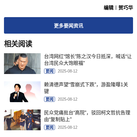
编辑︱贺巧华
更多
要闻
资讯
相关阅读
台湾网红“馆长”陈之汉今日抵深，喊话“让
台湾民众大饱眼福”
要闻
2025-08-12
赖清德声望“雪崩式下跌”，游盈隆曝1关
键
要闻
2025-08-12
民众党痛批台“高院”，驳回柯文哲抗告理
由“复制贴上”
要闻
2025-08-12