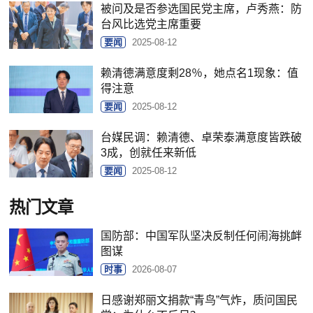
被问及是否参选国民党主席，卢秀燕：防
台风比选党主席重要
要闻
2025-08-12
赖清德满意度剩28％，她点名1现象：值
得注意
要闻
2025-08-12
台媒民调：赖清德、卓荣泰满意度皆跌破
3成，创就任来新低
要闻
2025-08-12
热门文章
国防部：中国军队坚决反制任何闹海挑衅
图谋
时事
2026-08-07
日感谢郑丽文捐款“青鸟”气炸，质问国民