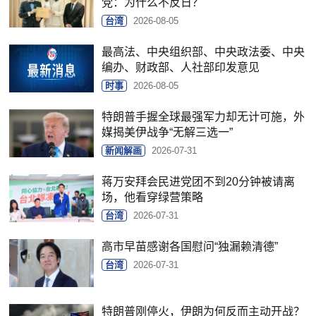
党：为什么不反日？
台湾
2026-08-05
最高法、中央组织部、中央政法委、中央
编办、财政部、人社部印发意见
时事
2026-08-05
特朗普手握全球最强军力却无计可施，外
媒揭美伊战争“无解三选一”
新闻解画
2026-07-31
蒋万安拜会民进党团不到20分钟被请离
场，他看穿绿营策略
台湾
2026-07-31
高市早苗感谢各国慰问“独漏赖清德”
台湾
2026-07-31
特朗普刚停火，伊朗为何反而主动开战？