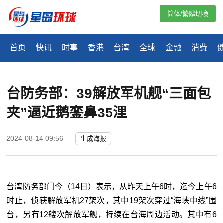
简体/繁體切換
首页
快讯
时事
香港
台湾
全球
金融
消费
台防务部：39解放军机舰“三面包
夹”逼近鹅銮鼻35浬
2024-08-14 09:56
生成海报
台湾防务部门今（14日）表示，从昨天上午6时，迄今上午6
时止，侦获解放军机27架次，其中19架次穿过“海峡中线”围
台，另有12艘次解放军舰，持续在台海周边活动。其中有6