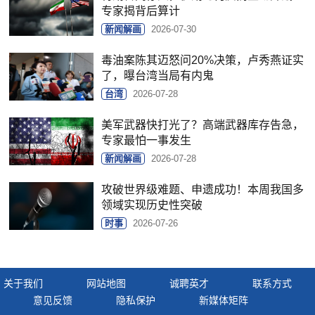
专家揭背后算计
新闻解画
2026-07-30
毒油案陈其迈怒问20%决策，卢秀燕证实
了，曝台湾当局有内鬼
台湾
2026-07-28
美军武器快打光了？高端武器库存告急，
专家最怕一事发生
新闻解画
2026-07-28
攻破世界级难题、申遗成功！本周我国多
领域实现历史性突破
时事
2026-07-26
关于我们
网站地图
诚聘英才
联系方式
意见反馈
隐私保护
新媒体矩阵