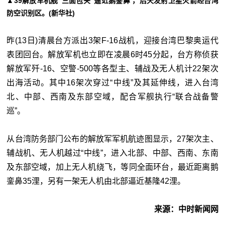
▲39解放军机舰“三面包夹”逼近鹅銮鼻 ，后天发射卫星火箭经台湾
防空识别区。(新华社)
昨(13日)清晨台方派出3架F-16战机，迎接台湾巴黎奥运代
表团回台。解放军机也立即在凌晨6时45分起，台方称侦获
解放军歼-16、空警-500等各型主、辅战及无人机计22架次
出海活动。其中16架次穿过“
中线”及其延伸线，进入台湾
北、中部、西南及东部空域，配合军舰执行“联合战备警
巡”。
从台湾防务部门公布的解放军军机航迹图显示，27架次主、
辅战机、无人机越过“
中线”，进入北部、中部、西南、东南
及东部空域，加上无人机绕飞，等同全面环台，最近距离鹅
銮鼻35浬，另有一架无人机由北部逼近基隆42浬。
来源：中时新闻网