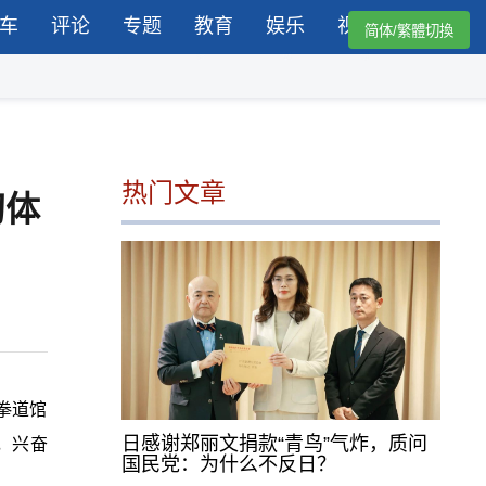
车
评论
专题
教育
娱乐
视频
简体/繁體切換
热门文章
初体
拳道馆
日感谢郑丽文捐款“青鸟”气炸，质问
，兴奋
国民党：为什么不反日？