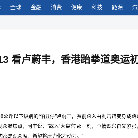
湾
全球
金融
消费
健康
科技
能源
汽
 13 看卢蔚丰，香港跆拳道奥运
68公斤以下级别的“怕丑仔”卢蔚丰，赛前踩入由剑击馆变身成跆
观众聚焦点，阿丰说：“踩入‘大皇宫’那一刻，心情既兴奋又紧张
边都是观众席，希望将压力化为动力。”