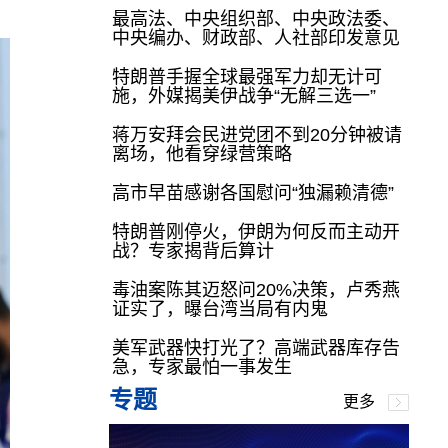
最高法、中央组织部、中央政法委、
中央编办、财政部、人社部印发意见
特朗普手握全球最强军力却无计可
施，外媒揭美伊战争“无解三选一”
蒋万安拜会民进党团不到20分钟被请
离场，他看穿绿营策略
高市早苗感谢各国慰问“独漏赖清德”
特朗普刚停火，伊朗为何反而主动开
战？专家揭背后算计
毒油案陈其迈怒问20%决策，卢秀燕
证实了，曝台湾当局有内鬼
美军武器快打光了？高端武器库存告
急，专家最怕一事发生
专题
更多