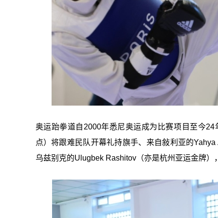
奥运跆拳道自2000年悉尼奥运成为比赛项目至今2
点）将跟难民队开幕礼持旗手、来自敍利亚的Yahya A
乌兹别克的Ulugbek Rashitov（亦是杭州亚