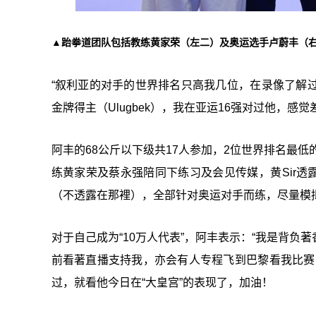
▲跆拳道团队包括教练黄家荣（左二）及奥运选手卢蔚丰（
“叙利亚的对手的世界排名只高我几位，在录像了解
金牌得主（Ulugbek），我在亚运16强对过他，
阿丰的68公斤以下级共17人参加，2位世界排名最低
练黄家荣及蔡永强陪同下练习及会见传媒，黄Sir透
（不透露在那裡），全部针对奥运对手而练，尽量模
对于自己成为“10万人代表”，阿丰表示：“我是背
前看著直播支持我，亦会有人专程飞到巴黎看我比赛
过，就看他今日在“大皇宫”的表现了，加油！