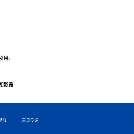
引用。
胡影雅
矩阵
意见反馈