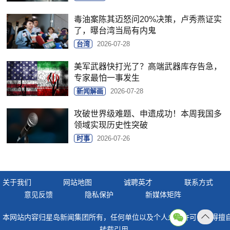
毒油案陈其迈怒问20%决策，卢秀燕证实
了，曝台湾当局有内鬼
台湾
2026-07-28
美军武器快打光了？高端武器库存告急，
专家最怕一事发生
新闻解画
2026-07-28
攻破世界级难题、申遗成功！本周我国多
领域实现历史性突破
时事
2026-07-26
关于我们
网站地图
诚聘英才
联系方式
意见反馈
隐私保护
新媒体矩阵
本网站内容归星岛新闻集团所有，任何单位以及个人未经许可，不得擅
返回
转载引用。