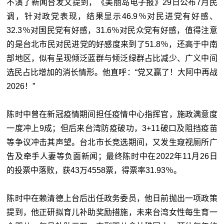
不演了新闻台发文提到，《美丽岛电子报》29日公布7月民
调，针对政党表现，结果显示46.9％对民进党有好感、
32.3％对国民党有好感，31.6％对民众党有好感，值得注意
的是台北市民对民进党的好感度来到了51.8％，还高于中南
部地区，似有呈现倾泛蓝群与倾泛绿群占比减少、广义中间
选民占比增加的消长情形。他直呼：“党又赢了！大阿中再战
2026！”
陈时中曾在新冠疫情期间担任疫情中心指挥官，施政满意度
一度冲上9成；但后来台湾防疫破功，3+11破口及阻挡疫苗
等争议冲击其声望。台北市长竞选期间，又发生窥视厕所广
告及牵手人妻等负面新闻；最终陈时中在2022年11月26日
的投票中落败，获43万4558票，得票率31.93％。
陈时中在赖清德上台后出任政务委员，他日前抛出一项政策
提到，他正研拟育儿补助奖励措施，未来台湾女性每生育一