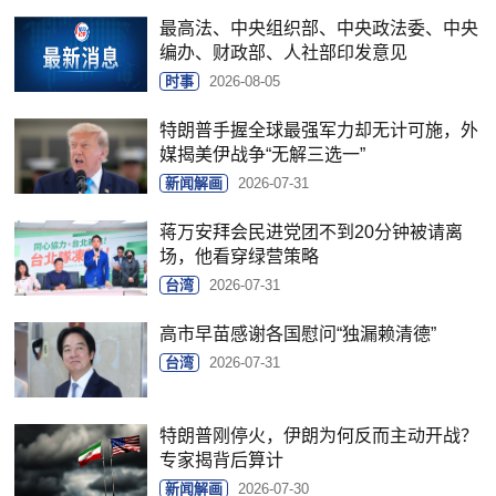
最高法、中央组织部、中央政法委、中央
编办、财政部、人社部印发意见
时事
2026-08-05
特朗普手握全球最强军力却无计可施，外
媒揭美伊战争“无解三选一”
新闻解画
2026-07-31
蒋万安拜会民进党团不到20分钟被请离
场，他看穿绿营策略
台湾
2026-07-31
高市早苗感谢各国慰问“独漏赖清德”
台湾
2026-07-31
特朗普刚停火，伊朗为何反而主动开战？
专家揭背后算计
新闻解画
2026-07-30