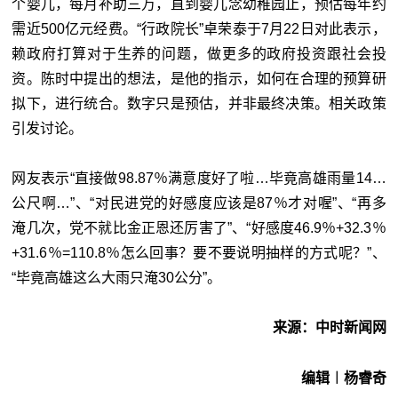
个婴儿，每月补助三万，直到婴儿念幼稚园止，预估每年约
需近500亿元经费。“行政院长”卓荣泰于7月22日对此表示，
赖政府打算对于生养的问题，做更多的政府投资跟社会投
资。陈时中提出的想法，是他的指示，如何在合理的预算研
拟下，进行统合。数字只是预估，并非最终决策。相关政策
引发讨论。
网友表示“直接做98.87％满意度好了啦…毕竟高雄雨量14…
公尺啊…”、“对民进党的好感度应该是87％才对喔”、“再多
淹几次，党不就比金正恩还厉害了”、“好感度46.9％+32.3％
+31.6％=110.8％怎么回事？要不要说明抽样的方式呢？”、
“毕竟高雄这么大雨只淹30公分”。
来源：中时新闻网
编辑︱杨睿奇