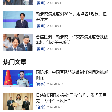
要闻
2025-08-12
赖清德满意度剩28％，她点名1现象：值
得注意
要闻
2025-08-12
台媒民调：赖清德、卓荣泰满意度皆跌破
3成，创就任来新低
要闻
2025-08-12
热门文章
国防部：中国军队坚决反制任何闹海挑衅
图谋
时事
2026-08-07
日感谢郑丽文捐款“青鸟”气炸，质问国民
党：为什么不反日？
台湾
2026-08-05