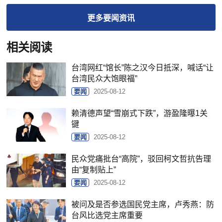
更多
要闻
资讯
相关阅读
台湾网红“馆长”陈之汉今日抵深，喊话“让
台湾民众大饱眼福”
要闻
2025-08-12
赖清德声望“雪崩式下跌”，游盈隆曝1关
键
要闻
2025-08-12
民众党痛批台“高院”，驳回柯文哲抗告理
由“复制贴上”
要闻
2025-08-12
被问及是否参选国民党主席，卢秀燕：防
台风比选党主席重要