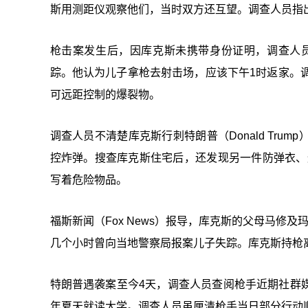
斯用测距仪观察他们，当时双方还互望。调查人员指
枪击案发生后，因库克斯未携带身份证明，调查人员
踪。他认为儿子拿枪去射击场，应该下午1时返家。
可远距控制的爆裂物。
调查人员不清楚库克斯行刺特朗普（Donald Tr
控炸弹。搜查库克斯住宅后，还发现另一件防弹衣、
写着危险物品。
福斯新闻（Fox News）报导，库克斯的父母马修及玛莉（
几个小时曾向当地警察局报案儿子失踪。库克斯持枪
特朗普遇袭案至今4天，调查人员查阅枪手近期社群
年夏天就读大学。调查人员虽厘清枪手当日部分行动