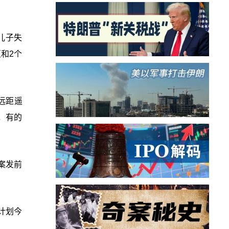
儿子失
和2个
远距遥
，有的
人案发前
计划今