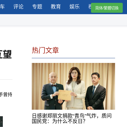
车
评论
专题
教育
娱乐
视频
简体/繁體切換
热门文章
互望
手曾持
日感谢郑丽文捐款“青鸟”气炸，质问
国民党：为什么不反日？