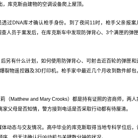
出，库克斯由建物的空调设备爬上屋顶。
透过DNA库才确认枪手身份。到了夜间11时，枪手父亲报案
调查人员于案发后，在库克斯车中发现防弹背心、3个满匣的弹匣
ump）后另有什么计划，如何使用防弹背心、可射击近百轮的弹匣和
爆裂物遥控器及3D打印机。枪手家中最近几个月收到数件邮包
Matthew and Mary Crooks）都是持有证照的咨商师，两
离家父母是否知情，警方接到电话是否采取行动都有待厘清。
媒体动态与交友情况。高中毕业的库克斯取得当地专科学位后，
顺序，但无法确认行凶动机与关键数分钟的状况。