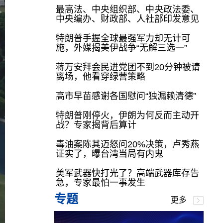
最高法、中央组织部、中央政法委、
中央编办、财政部、人社部印发意见
特朗普手握全球最强军力却无计可
施，外媒揭美伊战争“无解三选一”
蒋万安拜会民进党团不到20分钟被请
离场，他看穿绿营策略
高市早苗感谢各国慰问“独漏赖清德”
特朗普刚停火，伊朗为何反而主动开
战？专家揭背后算计
毒油案陈其迈怒问20%决策，卢秀燕
证实了，曝台湾当局有内鬼
美军武器快打光了？高端武器库存告
急，专家最怕一事发生
专题
更多