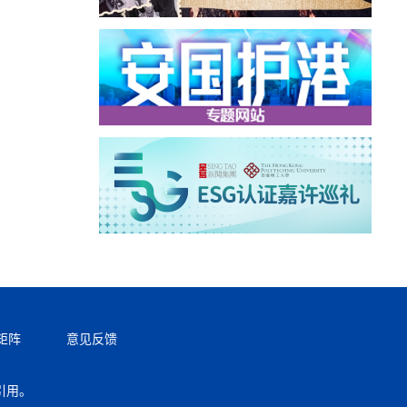
矩阵
意见反馈
引用。
返回顶部