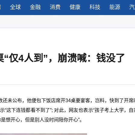
湾
全球
金融
消费
健康
科技
能源
汽
桌“仅4人到”，崩溃喊：钱没了
数还未公布，他便包下饭店席开34桌要宴客，岂料，快到了开席
示“这下连钱都看不到了”; 对此，网友也表示“孩子考上大学，自
你是想开心，但是别人没时间陪你开心”。