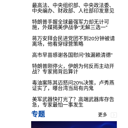
最高法、中央组织部、中央政法委、
中央编办、财政部、人社部印发意见
特朗普手握全球最强军力却无计可
施，外媒揭美伊战争“无解三选一”
蒋万安拜会民进党团不到20分钟被请
离场，他看穿绿营策略
高市早苗感谢各国慰问“独漏赖清德”
特朗普刚停火，伊朗为何反而主动开
战？专家揭背后算计
毒油案陈其迈怒问20%决策，卢秀燕
证实了，曝台湾当局有内鬼
美军武器快打光了？高端武器库存告
急，专家最怕一事发生
专题
更多