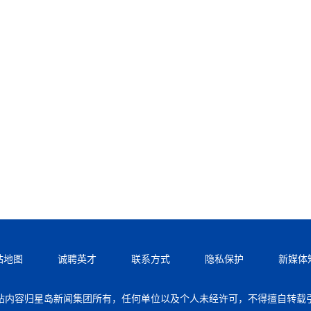
站地图
诚聘英才
联系方式
隐私保护
新媒体
站内容归星岛新闻集团所有，任何单位以及个人未经许可，不得擅自转载