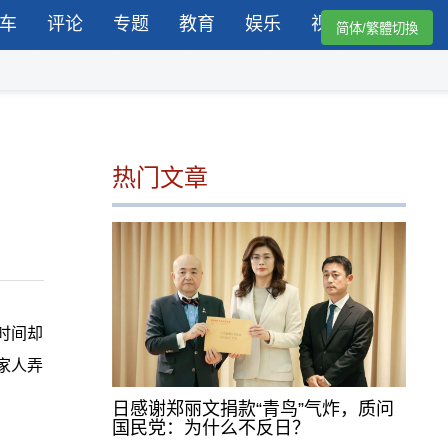
车
评论
专题
教育
娱乐
视频
简体/繁體切換
热门文章
时间却
家人弄
日感谢郑丽文捐款“青鸟”气炸，质问
国民党：为什么不反日？