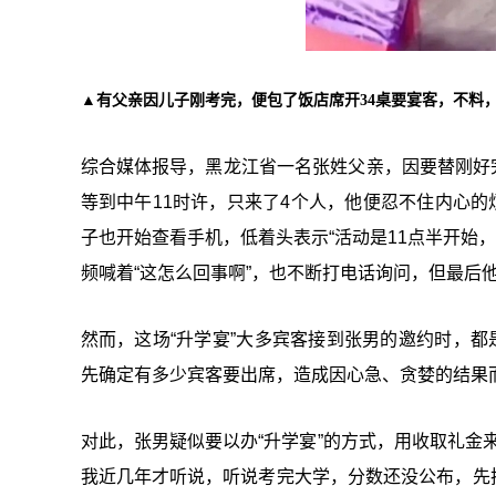
▲有父亲因儿子刚考完，便包了饭店席开34桌要宴客，不料
综合媒体报导，黑龙江省一名张姓父亲，因要替刚好完
等到中午11时许，只来了4个人，他便忍不住内心的
子也开始查看手机，低着头表示“活动是11点半开始，
频喊着“这怎么回事啊”，也不断打电话询问，但最后他
然而，这场“升学宴”大多宾客接到张男的邀约时，都
先确定有多少宾客要出席，造成因心急、贪婪的结果
对此，张男疑似要以办“升学宴”的方式，用收取礼金
我近几年才听说，听说考完大学，分数还没公布，先把