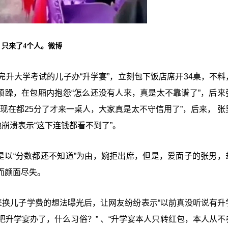
，只来了4个人。微博
升大学考试的儿子办“升学宴”，立刻包下饭店席开34桌，不料
烦躁，在包厢内抱怨“怎么还没有人来，真是太不靠谱了”，后来
现在都25分了才来一桌人，大家真是太不守信用了”，后来， 张
崩溃表示“这下连钱都看不到了”。
是以“分数都还不知道”为由，婉拒出席，但是，爱面子的张男，
而颜面尽失。
来换儿子学费的想法曝光后，让网友纷纷表示“以前真没听说有升
升学宴办了，什么习俗？” 、“升学宴本人只转红包，本人从不