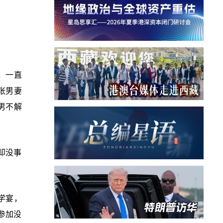
，一直
张男妻
男不解
却没事
学宴，
参加没