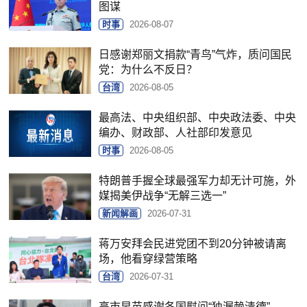
图谋
时事
2026-08-07
日感谢郑丽文捐款“青鸟”气炸，质问国民
党：为什么不反日？
台湾
2026-08-05
最高法、中央组织部、中央政法委、中央
编办、财政部、人社部印发意见
时事
2026-08-05
特朗普手握全球最强军力却无计可施，外
媒揭美伊战争“无解三选一”
新闻解画
2026-07-31
蒋万安拜会民进党团不到20分钟被请离
场，他看穿绿营策略
台湾
2026-07-31
高市早苗感谢各国慰问“独漏赖清德”