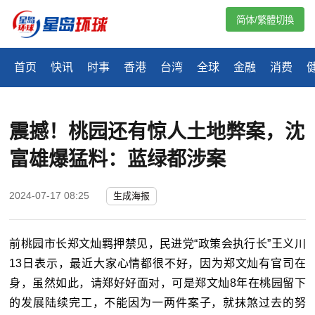
简体/繁體切換
首页
快讯
时事
香港
台湾
全球
金融
消费
震撼！桃园还有惊人土地弊案，沈
富雄爆猛料：蓝绿都涉案
2024-07-17 08:25
生成海报
前桃园市长郑文灿羁押禁见，民进党“政策会执行长”王义川
13日表示，最近大家心情都很不好，因为郑文灿有官司在
身，虽然如此，请郑好好面对，可是郑文灿8年在桃园留下
的发展陆续完工，不能因为一两件案子，就抹煞过去的努