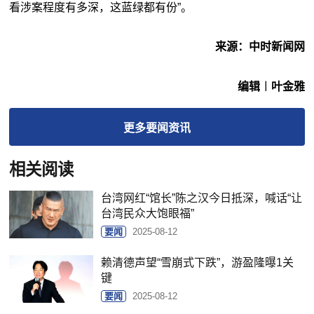
看涉案程度有多深，这蓝绿都有份”。
来源：中时新闻网
编辑︱叶金雅
更多
要闻
资讯
相关阅读
台湾网红“馆长”陈之汉今日抵深，喊话“让
台湾民众大饱眼福”
要闻
2025-08-12
赖清德声望“雪崩式下跌”，游盈隆曝1关
键
要闻
2025-08-12