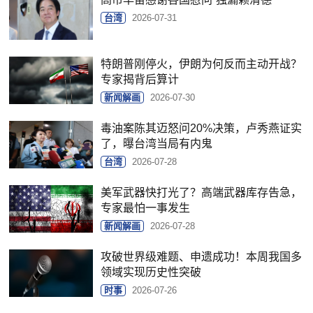
台湾
2026-07-31
特朗普刚停火，伊朗为何反而主动开战？
专家揭背后算计
新闻解画
2026-07-30
毒油案陈其迈怒问20%决策，卢秀燕证实
了，曝台湾当局有内鬼
台湾
2026-07-28
美军武器快打光了？高端武器库存告急，
专家最怕一事发生
新闻解画
2026-07-28
攻破世界级难题、申遗成功！本周我国多
领域实现历史性突破
时事
2026-07-26