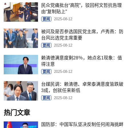
民众党痛批台“高院”，驳回柯文哲抗告理
由“复制贴上”
要闻
2025-08-12
被问及是否参选国民党主席，卢秀燕：防
台风比选党主席重要
要闻
2025-08-12
赖清德满意度剩28％，她点名1现象：值
得注意
要闻
2025-08-12
台媒民调：赖清德、卓荣泰满意度皆跌破
3成，创就任来新低
要闻
2025-08-12
热门文章
国防部：中国军队坚决反制任何闹海挑衅