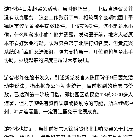
游智彬4日发起罢免活动，当时他指出，于北辰当选议员并
没有认真服务，议会工作敷衍了事，相较同个会期桃园市平
镇区市议员黄敬平提案16件，于仅提案2件，这不是薪水小
偷，什么叫薪水小偷？他并透露，发动罢于前，地方大老原
本不看好罢免行动，认为只会帮于北辰打知名度，但黄复兴
系统的前辈们怒涛澎湃，强力支持罢于，几位退将甚至出手
协助，火烧起来的速度已超过大家设想。
游智彬昨在脸书发文，引述新党发言人陈丽玲于9日罢免活
动中说法，指出据办公室初步统计，目前收到的连署书份
数，已达到第一阶段门槛，即桃园区选民数1%的3000多人
连署，但为了避免有资料误填或被剔除的可能，所以继续冲
刺、冲高连署量，一定要让罢免于北辰成真。
游智彬也提到，罢捷前发言人徐尚贤也北上响应罢免于北辰