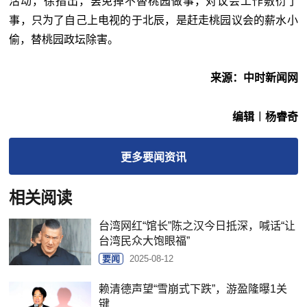
活动，徐指出，罢免掉不替桃园做事，对议会工作敷衍了
事，只为了自己上电视的于北辰，是赶走桃园议会的薪水小
偷，替桃园政坛除害。
来源：中时新闻网
编辑︱杨睿奇
更多
要闻
资讯
相关阅读
台湾网红“馆长”陈之汉今日抵深，喊话“让
台湾民众大饱眼福”
要闻
2025-08-12
赖清德声望“雪崩式下跌”，游盈隆曝1关
键