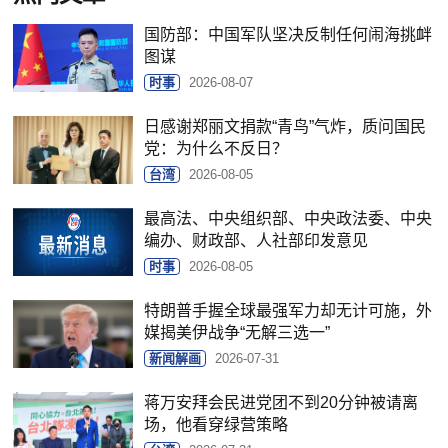
国防部：中国军队坚决反制任何闹海挑衅
图谋
时事
2026-08-07
日感谢郑丽文捐款“青鸟”气炸，质问国民
党：为什么不反日？
台湾
2026-08-05
最高法、中央组织部、中央政法委、中央
编办、财政部、人社部印发意见
时事
2026-08-05
特朗普手握全球最强军力却无计可施，外
媒揭美伊战争“无解三选一”
新闻解画
2026-07-31
蒋万安拜会民进党团不到20分钟被请离
场，他看穿绿营策略