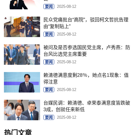
要闻
2025-08-12
民众党痛批台“高院”，驳回柯文哲抗告理
由“复制贴上”
要闻
2025-08-12
被问及是否参选国民党主席，卢秀燕：防
台风比选党主席重要
要闻
2025-08-12
赖清德满意度剩28％，她点名1现象：值
得注意
要闻
2025-08-12
台媒民调：赖清德、卓荣泰满意度皆跌破
3成，创就任来新低
要闻
2025-08-12
热门文章