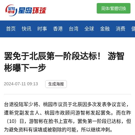
简体/繁體切換
首页
快讯
时事
香港
台湾
全球
金融
消费
罢免于北辰第一阶段达标！ 游智
彬曝下一步
2024-07-11 09:13
生成海报
台退役陆军少将、桃园市议员于北辰因多次发表争议言论，
遭新党副发言人、桃园市政顾问游智彬发起罢免。而在昨
（10）日，游智彬在脸书上宣布，罢免第一阶段已达标，但
为避免资料有误填或被剔除的可能，所以继续冲刺。