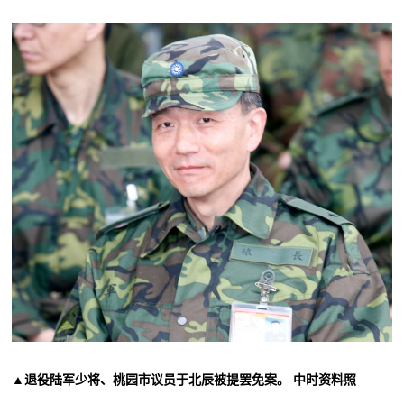
▲退役陆军少将、桃园市议员于北辰被提罢免案。 中时资料照