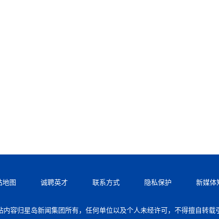
站地图
诚聘英才
联系方式
隐私保护
新媒体
站内容归星岛新闻集团所有，任何单位以及个人未经许可，不得擅自转载