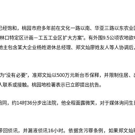
地已经饱和，桃园市府多年前在文化一路以南、华亚三路以东农业
林口特定区计画－工五工业区扩大方案”。有外围9.5公顷农地欲
地主包含某大企业杨姓退休总经理、郑文灿廖姓友人等人协调后
“没有必要”，准郑文灿以500万元新台币保释，并限制住居、
人联系或接触。桃园地检署表示已立即提出抗告。
师陪同，约14时36分步出法院，他全程面露微笑，对于媒体询问生
被带回侦讯，并漏液侦讯16小时。依据贪污罪条例，如果郑文灿