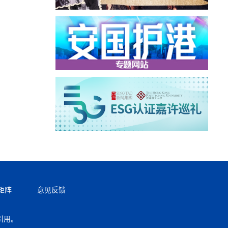
矩阵
意见反馈
引用。
返回顶部