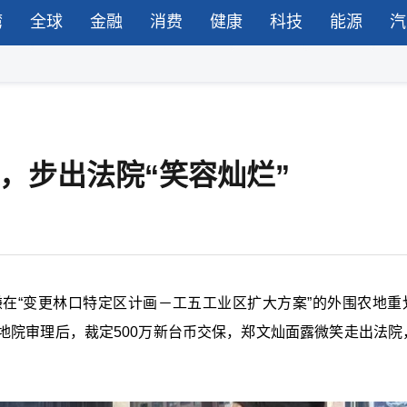
湾
全球
金融
消费
健康
科技
能源
汽
保，步出法院“笑容灿烂”
在“变更林口特定区计画－工五工业区扩大方案”的外围农地重
地院审理后，裁定500万新台币交保，郑文灿面露微笑走出法院