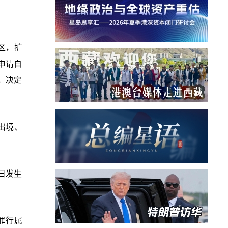
区，扩
申请自
，决定
出境、
日发生
罪行属