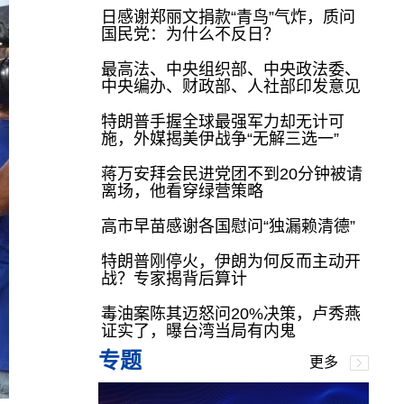
日感谢郑丽文捐款“青鸟”气炸，质问
国民党：为什么不反日？
最高法、中央组织部、中央政法委、
中央编办、财政部、人社部印发意见
特朗普手握全球最强军力却无计可
施，外媒揭美伊战争“无解三选一”
蒋万安拜会民进党团不到20分钟被请
离场，他看穿绿营策略
高市早苗感谢各国慰问“独漏赖清德”
特朗普刚停火，伊朗为何反而主动开
战？专家揭背后算计
毒油案陈其迈怒问20%决策，卢秀燕
证实了，曝台湾当局有内鬼
专题
更多