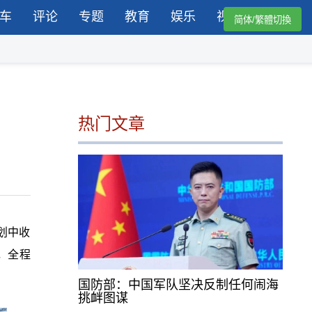
车
评论
专题
教育
娱乐
视频
简体/繁體切換
热门文章
划中收
，全程
国防部：中国军队坚决反制任何闹海
挑衅图谋