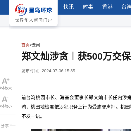
快讯
时事
香港
台
首页
>
要闻
郑文灿涉贪︱获500万交
发布时间：2024-07-06 15:35
前台湾桃园市长、海基会董事长郑文灿市长任内涉嫌
贿，桃园地检署依涉犯职务上行为受贿罪声押。桃园
不发一语。