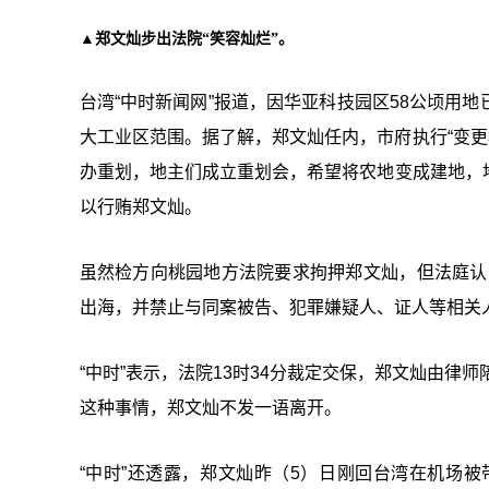
▲郑文灿步出法院“笑容灿烂”。
台湾“中时新闻网”报道，因华亚科技园区58公顷用
大工业区范围。据了解，郑文灿任内，市府执行“变更
办重划，地主们成立重划会，希望将农地变成建地，
以行贿郑文灿。
虽然检方向桃园地方法院要求拘押郑文灿，但法庭认为
出海，并禁止与同案被告、犯罪嫌疑人、证人等相关
“中时”表示，法院13时34分裁定交保，郑文灿由律
这种事情，郑文灿不发一语离开。
“中时”还透露，郑文灿昨（5）日刚回台湾在机场