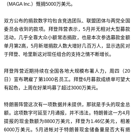
（MAGA Inc.）慨捐5000万美元。
双方公布的捐款数字均包含竞选团队、联盟团体与两党全国
委员会收到的款项。拜登阵营表示，5月并无相对大型募款
活动，几乎全靠大众小额常态捐款，也是本次参选募款金额
单月第2高，5月新增捐款人数大增好几百万人，显示选民对
于拜登、哈里斯这对现任组合的支持之情不断增长。
拜登阵营近期持续在全国各地大规模布署人力，周四（20
日）宣布聘雇了第1000名员工。拜登6月募款成绩单可望大
有起色，上周在好莱坞募了超过3000万美元。
特朗普阵营这次有一项数据并未提供，那就是手头的现金总
额。这项数字可延至7月通报，并不违法。特朗普这一方4月
提报的现金数额为8800万美元，拜登为1.46亿美元，相差
6000万美元。5月进帐对于特朗普现金储备量是否大有挹