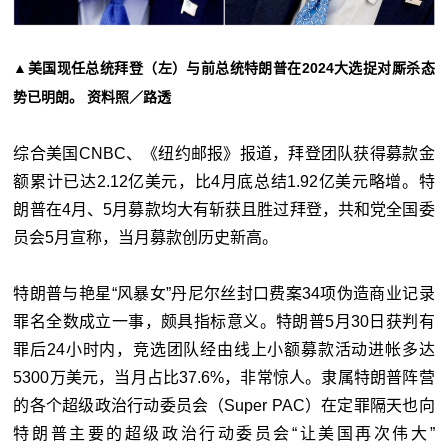
▲美国现任总统拜登（左）与前总统特朗普在2024大选捉对厮杀态
势已明朗。 资料照／路透
综合美国CNBC、《纽约邮报》报道，拜登团队获得募款金
额累计已达2.12亿美元，比4月底总结1.92亿美元略增。特
朗普在4月、5月募款均大有斩获且胜过拜登，共和党全国委
员会5月宣称，当月募款创历史新高。
特朗普与艳星“风暴女”丹尼尔丝封口费案34项伪造商业记录
罪名全数成立一事，颇具指标意义。特朗普5月30日获判有
罪后24小时内，竞选团队经由线上小额募款活动进帐多达
5300万美元，当月占比37.6%，非常惊人。隶属特朗普阵营
的各个超级政治行动委员会（Super PAC）在定罪隔天也向
特朗普主要的超级政治行动委员会“让美国再次伟大”