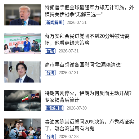
特朗普手握全球最强军力却无计可施，外
媒揭美伊战争“无解三选一”
新闻解画
2026-07-31
蒋万安拜会民进党团不到20分钟被请离
场，他看穿绿营策略
台湾
2026-07-31
高市早苗感谢各国慰问“独漏赖清德”
台湾
2026-07-31
特朗普刚停火，伊朗为何反而主动开战？
专家揭背后算计
新闻解画
2026-07-30
毒油案陈其迈怒问20%决策，卢秀燕证实
了，曝台湾当局有内鬼
台湾
2026-07-28