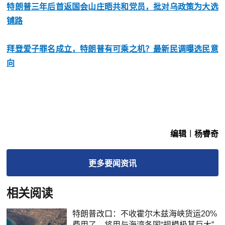
特朗普三年后首返国会山庄晤共和党员，批对乌政策为大选
铺路
拜登爱子罪名成立，特朗普有可乘之机？最新民调曝选民意
向
编辑︱杨睿奇
更多
要闻
资讯
相关阅读
特朗普改口：不收霍尔木兹海峡货运20%
费用了，将用与海湾各国“规模极其巨大”