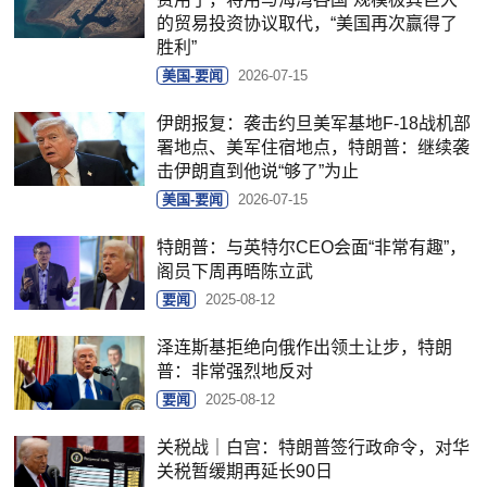
的贸易投资协议取代，“美国再次赢得了
胜利”
美国-要闻
2026-07-15
伊朗报复：袭击约旦美军基地F-18战机部
署地点、美军住宿地点，特朗普：继续袭
击伊朗直到他说“够了”为止
美国-要闻
2026-07-15
特朗普：与英特尔CEO会面“非常有趣”，
阁员下周再晤陈立武
要闻
2025-08-12
泽连斯基拒绝向俄作出领土让步，特朗
普：非常强烈地反对
要闻
2025-08-12
关税战｜白宫：特朗普签行政命令，对华
关税暂缓期再延长90日