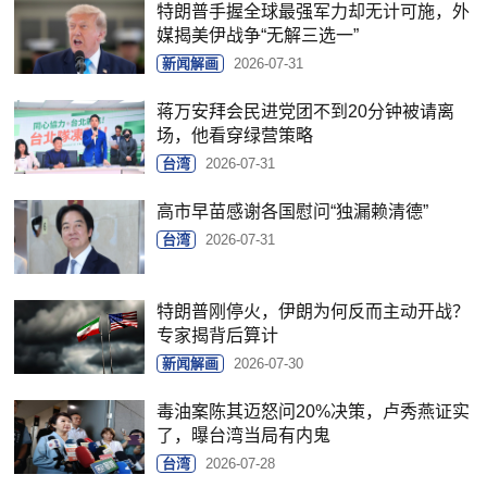
特朗普手握全球最强军力却无计可施，外
媒揭美伊战争“无解三选一”
新闻解画
2026-07-31
蒋万安拜会民进党团不到20分钟被请离
场，他看穿绿营策略
台湾
2026-07-31
高市早苗感谢各国慰问“独漏赖清德”
台湾
2026-07-31
特朗普刚停火，伊朗为何反而主动开战？
专家揭背后算计
新闻解画
2026-07-30
毒油案陈其迈怒问20%决策，卢秀燕证实
了，曝台湾当局有内鬼
台湾
2026-07-28