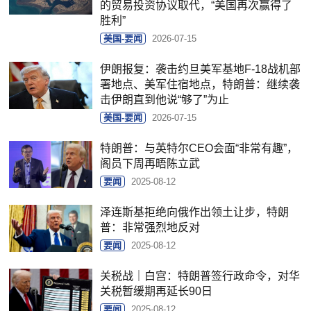
的贸易投资协议取代，“美国再次赢得了
胜利”
美国-要闻
2026-07-15
伊朗报复：袭击约旦美军基地F-18战机部
署地点、美军住宿地点，特朗普：继续袭
击伊朗直到他说“够了”为止
美国-要闻
2026-07-15
特朗普：与英特尔CEO会面“非常有趣”，
阁员下周再晤陈立武
要闻
2025-08-12
泽连斯基拒绝向俄作出领土让步，特朗
普：非常强烈地反对
要闻
2025-08-12
关税战｜白宫：特朗普签行政命令，对华
关税暂缓期再延长90日
要闻
2025-08-12