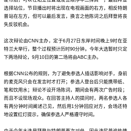
选择站位，节目播出时将出现在电视画面的右方，相反特朗
普站在左方，但可以最后发言，换言之他陈词之后拜登将丧
失反驳机会。
这次辩论由CNN主办，定于6月27日东岸时间晚上9时在亚
特兰大举行，整个过程预计历时90分钟。今年大选暂时只定
下两场辩论，9月10日的第二场将由ABC主办。
根据CNN公布的规则，为了避免参选人插话影响对手，身前
的麦克风只会在发言时才打开；参选人登台后只能携带纸、
笔和饮用水；辩论不设开场陈词，期间会有两次广告时段；
而且不设现场观众。在回答主持人的提问时，两名参选人各
有两分钟时间阐述己见，然后用1分钟回应对方，会场还特
地设置红灯提示，确保参选人严格遵守时间。
由于今年大选是拜登与特朗普再次对垒，因此选民普遍热情