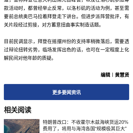
款活动时，都曾经举止反常，以洛杉矶的活动为例，甚至需
要前总统奥巴马拉着拜登走下讲台。但进步派阵营批评，有
关片段经过剪接，对方蓄意扭曲事实制造话题。
目前民调显示，拜登在摇摆州份的支持率稍微落后，需要透
过辩论扭转劣势，临场发挥出色的话，也可在一定程度上化
解民间对他年龄的质疑。
编辑︱黄慧贤
更多
要闻
资讯
相关阅读
特朗普改口：不收霍尔木兹海峡货运20%
费用了，将用与海湾各国“规模极其巨大”