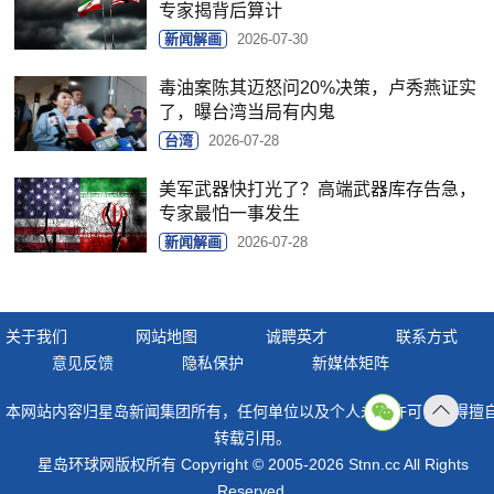
专家揭背后算计
新闻解画
2026-07-30
毒油案陈其迈怒问20%决策，卢秀燕证实
了，曝台湾当局有内鬼
台湾
2026-07-28
美军武器快打光了？高端武器库存告急，
专家最怕一事发生
新闻解画
2026-07-28
关于我们
网站地图
诚聘英才
联系方式
意见反馈
隐私保护
新媒体矩阵
本网站内容归星岛新闻集团所有，任何单位以及个人未经许可，不得擅
返回
转载引用。
顶部
星岛环球网版权所有 Copyright © 2005-2026 Stnn.cc All Rights
Reserved.