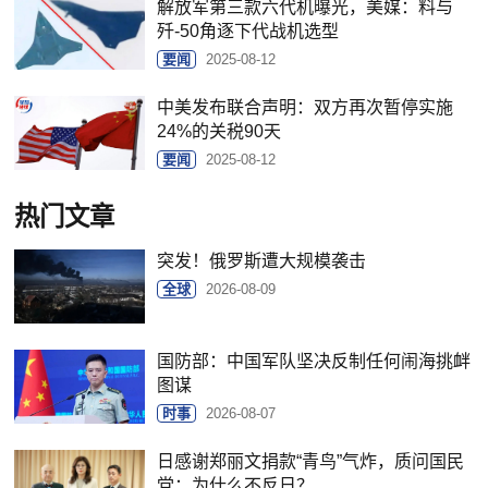
解放军第三款六代机曝光，美媒：料与
歼-50角逐下代战机选型
要闻
2025-08-12
中美发布联合声明：双方再次暂停实施
24%的关税90天
要闻
2025-08-12
热门文章
突发！俄罗斯遭大规模袭击
全球
2026-08-09
国防部：中国军队坚决反制任何闹海挑衅
图谋
时事
2026-08-07
日感谢郑丽文捐款“青鸟”气炸，质问国民
党：为什么不反日？