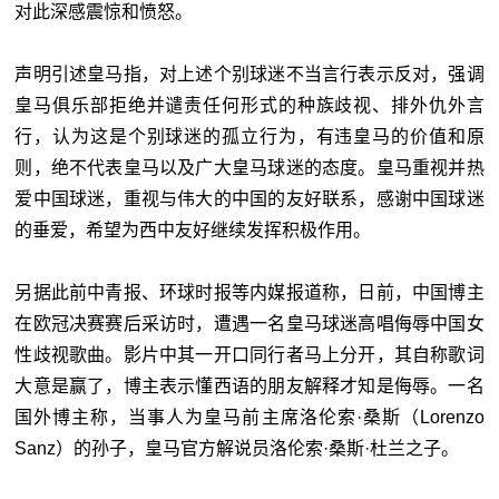
对此深感震惊和愤怒。
声明引述皇马指，对上述个别球迷不当言行表示反对，强调
皇马俱乐部拒绝并谴责任何形式的种族歧视、排外仇外言
行，认为这是个别球迷的孤立行为，有违皇马的价值和原
则，绝不代表皇马以及广大皇马球迷的态度。皇马重视并热
爱中国球迷，重视与伟大的中国的友好联系，感谢中国球迷
的垂爱，希望为西中友好继续发挥积极作用。
另据此前中青报、环球时报等内媒报道称，日前，中国博主
在欧冠决赛赛后采访时，遭遇一名皇马球迷高唱侮辱中国女
性歧视歌曲。影片中其一开口同行者马上分开，其自称歌词
大意是赢了，博主表示懂西语的朋友解释才知是侮辱。一名
国外博主称，当事人为皇马前主席洛伦索·桑斯（Lorenzo
Sanz）的孙子，皇马官方解说员洛伦索·桑斯·杜兰之子。