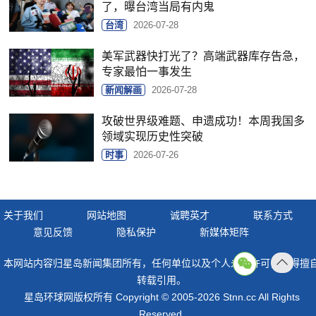
了，曝台湾当局有内鬼
台湾
2026-07-28
美军武器快打光了？高端武器库存告急，
专家最怕一事发生
新闻解画
2026-07-28
攻破世界级难题、申遗成功！本周我国多
领域实现历史性突破
时事
2026-07-26
关于我们
网站地图
诚聘英才
联系方式
意见反馈
隐私保护
新媒体矩阵
本网站内容归星岛新闻集团所有，任何单位以及个人未经许可，不得擅
返回
转载引用。
顶部
星岛环球网版权所有 Copyright © 2005-2026 Stnn.cc All Rights
Reserved.