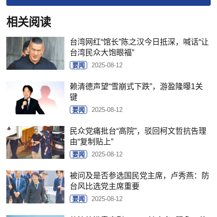
相关阅读
台湾网红“馆长”陈之汉今日抵深，喊话“让
台湾民众大饱眼福”
要闻
2025-08-12
赖清德声望“雪崩式下跌”，游盈隆曝1关
键
要闻
2025-08-12
民众党痛批台“高院”，驳回柯文哲抗告理
由“复制贴上”
要闻
2025-08-12
被问及是否参选国民党主席，卢秀燕：防
台风比选党主席重要
要闻
2025-08-12