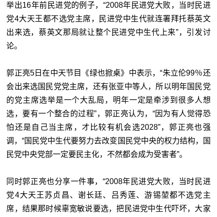
举出16年前民进党的例子，“2008年民进党大败，当时民进
党4大天王都不选党主席，民进党中生代就连署拜托蔡英文
出来选，蔡英文那局就让整个民进党中生代上来”，引发讨
论。
郭正亮5日在中天节目《绿也掀桌》中表示，“朱立伦99％还
会出来选国民党党主席，还有张亚中等人，所以明年国民党
的党主席选举是一个大乱局，明年一定是牵涉到很多人想
选，要有一个整合的过程”，郭正亮认为，“因为有人觉得恐
怕还是自己当主席，才比较有机会选2028”，郭正亮也强
调，“国民党中生代要努力去改变国民党中央的权力结构，国
民党中央党部一定要民主化，不然都会成为受害者”。
同时郭正亮也分享一件事，“2008年民进党大败，当时民进
党4大天王苏贞昌、谢长廷、吕秀莲、游锡堃都不选党主
席，结果那时候辜宽敏说要选，把民进党中生代吓坏，大家