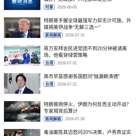
时事
2026-08-05
特朗普手握全球最强军力却无计可施，外
媒揭美伊战争“无解三选一”
新闻解画
2026-07-31
蒋万安拜会民进党团不到20分钟被请离
场，他看穿绿营策略
台湾
2026-07-31
高市早苗感谢各国慰问“独漏赖清德”
台湾
2026-07-31
特朗普刚停火，伊朗为何反而主动开战？
专家揭背后算计
新闻解画
2026-07-30
毒油案陈其迈怒问20%决策，卢秀燕证实