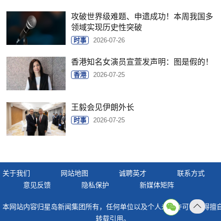
攻破世界级难题、申遗成功！本周我国多
领域实现历史性突破
时事
2026-07-26
香港知名女演员宣萱发声明：图是假的！
香港
2026-07-25
王毅会见伊朗外长
时事
2026-07-25
关于我们
网站地图
诚聘英才
联系方式
意见反馈
隐私保护
新媒体矩阵
本网站内容归星岛新闻集团所有，任何单位以及个人未经许可，不得擅
返回
转载引用。