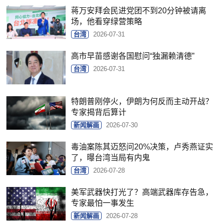
蒋万安拜会民进党团不到20分钟被请离
场，他看穿绿营策略
台湾
2026-07-31
高市早苗感谢各国慰问“独漏赖清德”
台湾
2026-07-31
特朗普刚停火，伊朗为何反而主动开战？
专家揭背后算计
新闻解画
2026-07-30
毒油案陈其迈怒问20%决策，卢秀燕证实
了，曝台湾当局有内鬼
台湾
2026-07-28
美军武器快打光了？高端武器库存告急，
专家最怕一事发生
新闻解画
2026-07-28