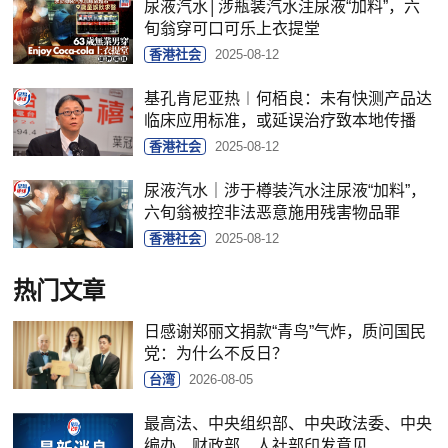
尿液汽水│涉瓶装汽水注尿液“加料”，六
旬翁穿可口可乐上衣提堂
香港社会
2025-08-12
基孔肯尼亚热︱何栢良：未有快测产品达
临床应用标准，或延误治疗致本地传播
香港社会
2025-08-12
尿液汽水｜涉于樽装汽水注尿液“加料”，
六旬翁被控非法恶意施用残害物品罪
香港社会
2025-08-12
热门文章
日感谢郑丽文捐款“青鸟”气炸，质问国民
党：为什么不反日？
台湾
2026-08-05
最高法、中央组织部、中央政法委、中央
编办、财政部、人社部印发意见