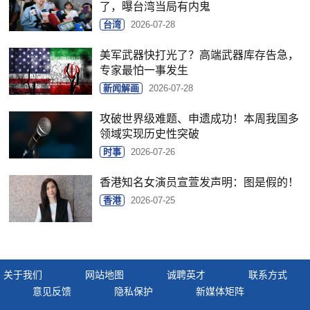
了，曝台湾当局有内鬼
台湾
2026-07-28
美军武器快打光了？高端武器库存告急，
专家最怕一事发生
新闻解画
2026-07-28
攻破世界级难题、申遗成功！本周我国多
领域实现历史性突破
时事
2026-07-26
香港知名女演员宣萱发声明：图是假的！
香港
2026-07-25
关于我们
网站地图
诚聘英才
联系方式
意见反馈
隐私保护
新媒体矩阵