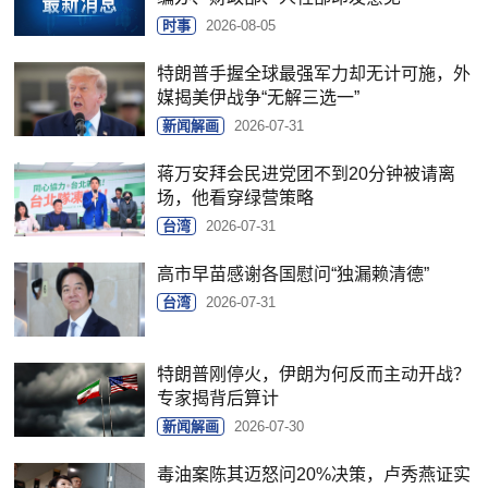
时事
2026-08-05
特朗普手握全球最强军力却无计可施，外
媒揭美伊战争“无解三选一”
新闻解画
2026-07-31
蒋万安拜会民进党团不到20分钟被请离
场，他看穿绿营策略
台湾
2026-07-31
高市早苗感谢各国慰问“独漏赖清德”
台湾
2026-07-31
特朗普刚停火，伊朗为何反而主动开战？
专家揭背后算计
新闻解画
2026-07-30
毒油案陈其迈怒问20%决策，卢秀燕证实