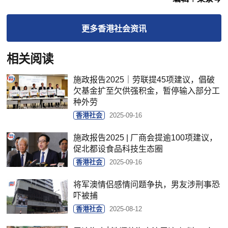
更多
香港社会
资讯
相关阅读
施政报告2025｜劳联提45项建议，倡破
欠基金扩至欠供强积金，暂停输入部分工
种外劳
香港社会
2025-09-16
施政报告2025 | 厂商会提逾100项建议，
促北都设食品科技生态圈
香港社会
2025-09-16
将军澳情侣感情问题争执，男友涉刑事恐
吓被捕
香港社会
2025-08-12