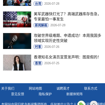
台湾
2026-07-28
美军武器快打光了？高端武器库存告急，
专家最怕一事发生
新闻解画
2026-07-28
攻破世界级难题、申遗成功！本周我国多
领域实现历史性突破
时事
2026-07-26
香港知名女演员宣萱发声明：图是假的！
香港
2026-07-25
关于我们
网站地图
诚聘英才
联系方式
意见反馈
隐私保护
新媒体矩阵
本网站内容归星岛新闻集团所有，任何单位以及个人未经许可，不得擅