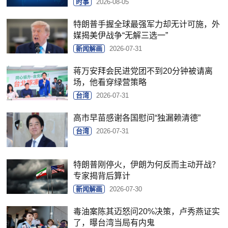
时事
2026-08-05
特朗普手握全球最强军力却无计可施，外
媒揭美伊战争“无解三选一”
新闻解画
2026-07-31
蒋万安拜会民进党团不到20分钟被请离
场，他看穿绿营策略
台湾
2026-07-31
高市早苗感谢各国慰问“独漏赖清德”
台湾
2026-07-31
特朗普刚停火，伊朗为何反而主动开战？
专家揭背后算计
新闻解画
2026-07-30
毒油案陈其迈怒问20%决策，卢秀燕证实
了，曝台湾当局有内鬼