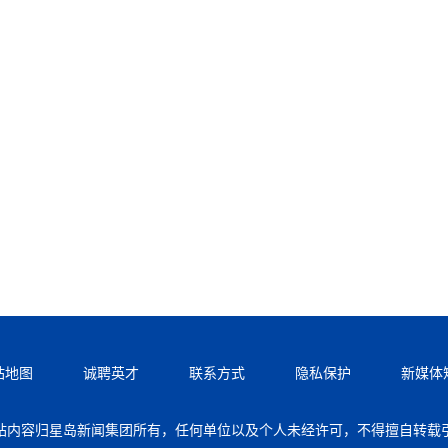
站地图
诚聘英才
联系方式
隐私保护
新媒体
站内容归星岛新闻集团所有，任何单位以及个人未经许可，不得擅自转载