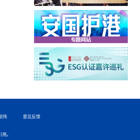
矩阵
意见反馈
引用。
返回顶部