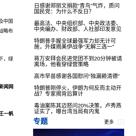
日感谢郑丽文捐款“青鸟”气炸，质问
国民党：为什么不反日？
及中国
最高法、中央组织部、中央政法委、
中央编办、财政部、人社部印发意见
战略布
特朗普手握全球最强军力却无计可
施，外媒揭美伊战争“无解三选一”
蒋万安拜会民进党团不到20分钟被请
下，绿
离场，他看穿绿营策略
高市早苗感谢各国慰问“独漏赖清德”
新闻网
特朗普刚停火，伊朗为何反而主动开
战？专家揭背后算计
毒油案陈其迈怒问20%决策，卢秀燕
证实了，曝台湾当局有内鬼
王一帆
专题
更多