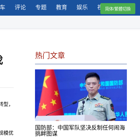
车
评论
专题
教育
娱乐
视频
简体/繁體切換
热门文章
伐
转型，
国防部：中国军队坚决反制任何闹海
规模优
挑衅图谋