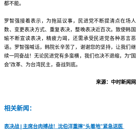
都不能。
罗智强接着表示，为拖延议事，民进党不断提清点在场人
数、变更表决方式、重复表决，整晚表决近百次。致使韩国
瑜不断宣读表决，精疲力竭，还需承受民进党各种恶言恶
语。罗智强喊话，韩院长辛苦了，谢谢您的坚持，让我们继
续一同奋战！无论民进党有多蛮横，我们也决不退缩，为“国
会”改革、为台湾民主，奋战到底。
来源：中时新闻网
相关新闻：
表决战 | 主席台肉搏战！沈伯洋重摔“头着地”紧急送医