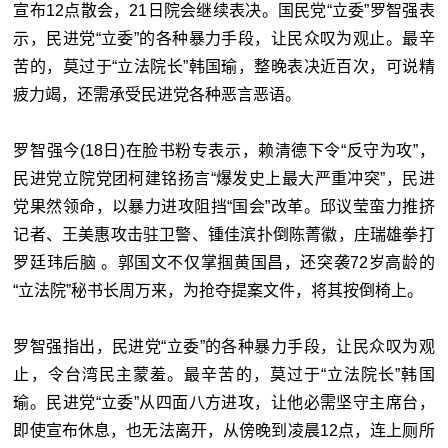
宣布12点散会，21日院会继续表决。国民党“立委”罗智强表
示，民进党“立委”的各种暴力手段，让民众叹为观止。最辛
苦的，莫过于“立法院长”韩国瑜，整晚表决近百次，可说精
疲力竭，还需承受民进党各种恶言恶语。
罗智强今(18日)在脸书粉专表示，赖清德下令“反守为攻”，
民进党立院党团柯建铭扬言“爆发史上最大严重冲突”，民进
党果然领命，以暴力进攻阻挡“国会”改革。邱议莹蛮力推挤
记者、王美惠攻击驻卫警、锺佳滨扑倒陈菁徽，庄瑞雄拳打
罗廷玮后脑 。郭国文不仅掌掴黄国昌，还突袭72岁高龄的
“立法院”秘书长周万来，为抢夺提案文件，将其按倒椅上。
罗智强指出，民进党“立委”的各种暴力手段，让民众叹为观
止，令台湾民主蒙羞。最辛苦的，莫过于“立法院长”韩国
瑜。民进党“立委”从四面八方进攻，让他必需坚守主席台，
即使宣布休息，也无法离开，从傍晚到凌晨12点，连上厕所