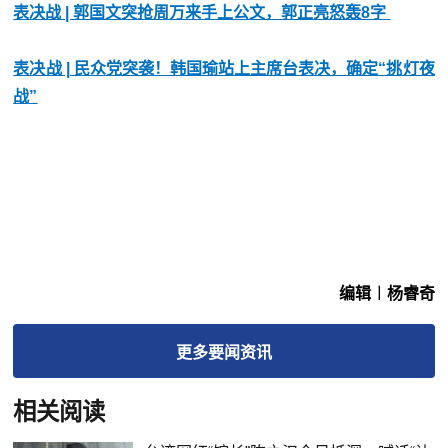
表决战 | 郭国文突抢周万来手上公文，郭正亮怒轰8字
表决战 | 民众党突袭！韩国瑜站上主席台表决，确定“挑灯夜
战”
编辑︱杨睿奇
更多
要闻
资讯
相关阅读