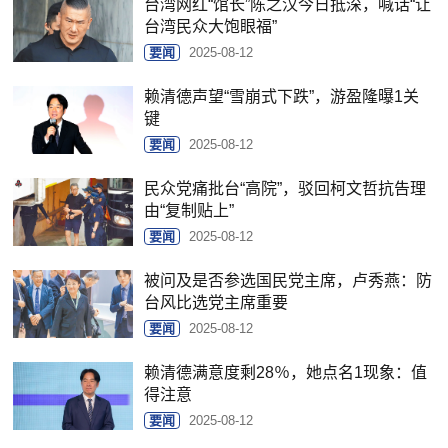
台湾网红“馆长”陈之汉今日抵深，喊话“让
台湾民众大饱眼福”
要闻
2025-08-12
赖清德声望“雪崩式下跌”，游盈隆曝1关
键
要闻
2025-08-12
民众党痛批台“高院”，驳回柯文哲抗告理
由“复制贴上”
要闻
2025-08-12
被问及是否参选国民党主席，卢秀燕：防
台风比选党主席重要
要闻
2025-08-12
赖清德满意度剩28％，她点名1现象：值
得注意
要闻
2025-08-12