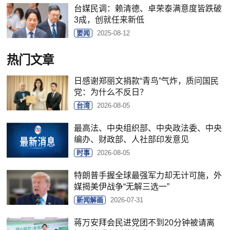
台媒民调：赖清德、卓荣泰满意度皆跌破
3成，创就任来新低
要闻
2025-08-12
热门文章
日感谢郑丽文捐款“青鸟”气炸，质问国民
党：为什么不反日？
台湾
2026-08-05
最高法、中央组织部、中央政法委、中央
编办、财政部、人社部印发意见
时事
2026-08-05
特朗普手握全球最强军力却无计可施，外
媒揭美伊战争“无解三选一”
新闻解画
2026-07-31
蒋万安拜会民进党团不到20分钟被请离