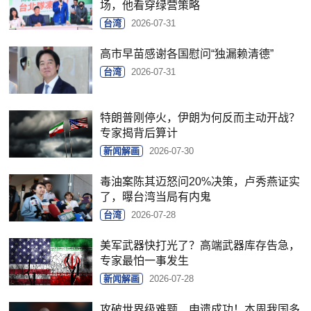
场，他看穿绿营策略
台湾
2026-07-31
高市早苗感谢各国慰问“独漏赖清德”
台湾
2026-07-31
特朗普刚停火，伊朗为何反而主动开战？
专家揭背后算计
新闻解画
2026-07-30
毒油案陈其迈怒问20%决策，卢秀燕证实
了，曝台湾当局有内鬼
台湾
2026-07-28
美军武器快打光了？高端武器库存告急，
专家最怕一事发生
新闻解画
2026-07-28
攻破世界级难题、申遗成功！本周我国多