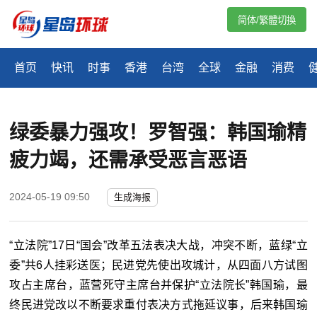
简体/繁體切換
首页
快讯
时事
香港
台湾
全球
金融
消费
绿委暴力强攻！罗智强：韩国瑜精
疲力竭，还需承受恶言恶语
2024-05-19 09:50
生成海报
“立法院”17日“国会”改革五法表决大战，冲突不断，蓝绿“立
委”共6人挂彩送医；民进党先使出攻城计，从四面八方试图
攻占主席台，蓝营死守主席台并保护“立法院长”韩国瑜，最
终民进党改以不断要求重付表决方式拖延议事，后来韩国瑜