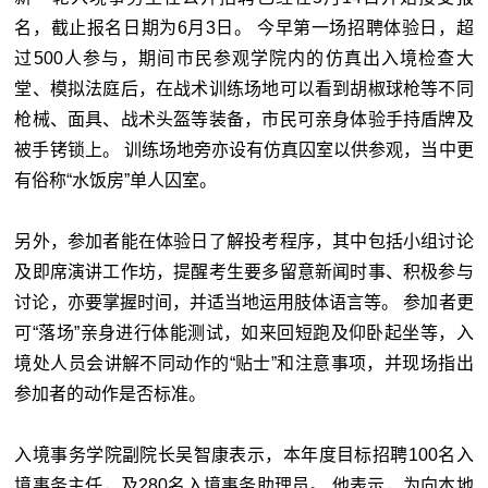
名，截止报名日期为6月3日。 今早第一场招聘体验日，超
过500人参与，期间市民参观学院内的仿真出入境检查大
堂、模拟法庭后，在战术训练场地可以看到胡椒球枪等不同
枪械、面具、战术头盔等装备，市民可亲身体验手持盾牌及
被手铐锁上。 训练场地旁亦设有仿真囚室以供参观，当中更
有俗称“水饭房”单人囚室。
另外，参加者能在体验日了解投考程序，其中包括小组讨论
及即席演讲工作坊，提醒考生要多留意新闻时事、积极参与
讨论，亦要掌握时间，并适当地运用肢体语言等。 参加者更
可“落场”亲身进行体能测试，如来回短跑及仰卧起坐等，入
境处人员会讲解不同动作的“贴士”和注意事项，并现场指出
参加者的动作是否标准。
入境事务学院副院长吴智康表示，本年度目标招聘100名入
境事务主任，及280名入境事务助理员。 他表示，为向本地