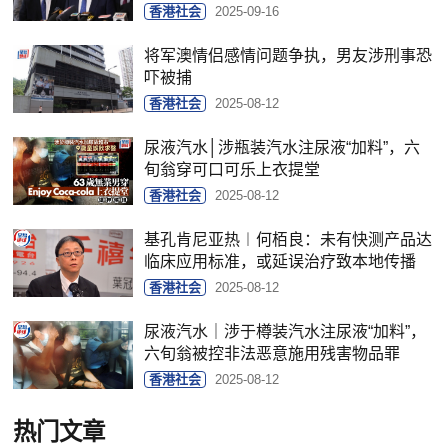
香港社会
2025-09-16
将军澳情侣感情问题争执，男友涉刑事恐
吓被捕
香港社会
2025-08-12
尿液汽水│涉瓶装汽水注尿液“加料”，六
旬翁穿可口可乐上衣提堂
香港社会
2025-08-12
基孔肯尼亚热︱何栢良：未有快测产品达
临床应用标准，或延误治疗致本地传播
香港社会
2025-08-12
尿液汽水｜涉于樽装汽水注尿液“加料”，
六旬翁被控非法恶意施用残害物品罪
香港社会
2025-08-12
热门文章