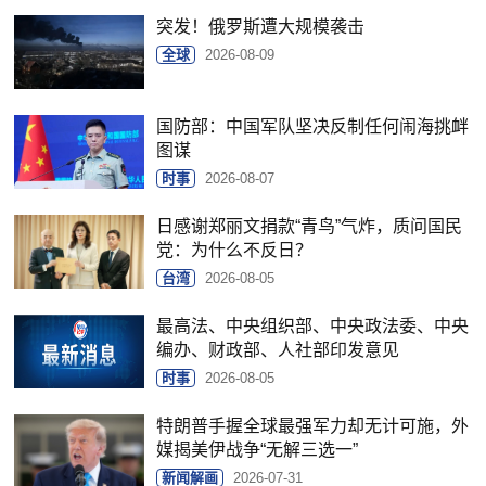
突发！俄罗斯遭大规模袭击
全球
2026-08-09
国防部：中国军队坚决反制任何闹海挑衅
图谋
时事
2026-08-07
日感谢郑丽文捐款“青鸟”气炸，质问国民
党：为什么不反日？
台湾
2026-08-05
最高法、中央组织部、中央政法委、中央
编办、财政部、人社部印发意见
时事
2026-08-05
特朗普手握全球最强军力却无计可施，外
媒揭美伊战争“无解三选一”
新闻解画
2026-07-31