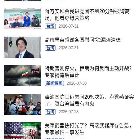
蒋万安拜会民进党团不到20分钟被请离
场，他看穿绿营策略
台湾
2026-07-31
高市早苗感谢各国慰问“独漏赖清德”
台湾
2026-07-31
特朗普刚停火，伊朗为何反而主动开战？
专家揭背后算计
新闻解画
2026-07-30
毒油案陈其迈怒问20%决策，卢秀燕证实
了，曝台湾当局有内鬼
台湾
2026-07-28
美军武器快打光了？高端武器库存告急，
专家最怕一事发生