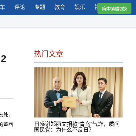
车
评论
专题
教育
娱乐
视频
简体/繁體切換
热门文章
2
档去处。
日感谢郑丽文捐款“青鸟”气炸，质问
的墨西
国民党：为什么不反日？