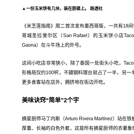
▲一份玉米饼有几块，装在胶碟上。 路透社
《米芝莲指南》周二首次发布墨西哥版，一共有18间
哥城圣拉斐尔区（San Rafael）的玉米饼小店Tacos 
Gaona）在斗牛场上的外号。
这间小吃店非常狭小，除了泰国一处街头小吃，Tacos E
形格局仅约100呎，不鏽钢料理台就占了一半，另
更多食客站在店外，拥挤地在街边开吃。
美味诀窍“简单”2个字
摘星厨师马丁内斯（Arturo Rivera Martín
厚重、长袖的白色外套，这是所有摘星厨师的衣著象