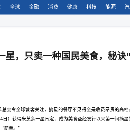
湾
全球
金融
消费
健康
科技
能源
汽
莲一星，只卖一种国民美食，秘诀“
布最新名单总会令全球饕客关注，摘星的餐厅不见得全是收费昂贵的高
（14日）获得米芝莲一星肯定，成为美食圣经发行以来第一间摘星
“简单。”