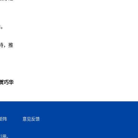
饼。
加持，推
贺巧华
矩阵
意见反馈
引用。