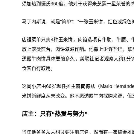
须加热到摄氏360度。他对于获得米芝莲一星荣誉的感
马丁内斯说，就是“简单”：“一张玉米饼，红色或绿
店裡菜单只卖4种玉米饼，肉馅选项有牛肋、牛腰、
放上滚烫煎台，肉饼滋滋作响。他撒上少许盐巴，拿
透露牛肉饼具体要煎多久，美联社记者观察大约1分
食客自行取用。
这间小店由66岁现任摊主赫南德兹（Mario Hernán
米饼新鲜度从未改变。他不愿透露牛肉採购来源，但父
店主：只有“热爱与努力”
当年他爸爸从未想过要注册店名，然而有一家资金雄