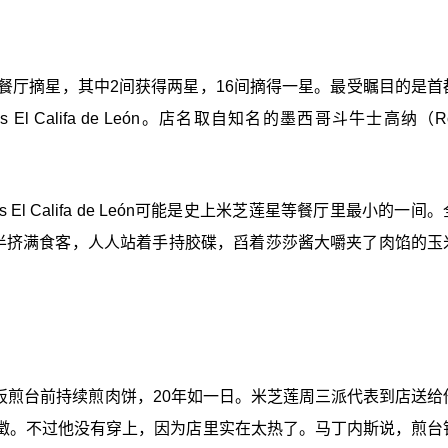
餐厅摘星，其中2间获得两星，16间摘得一星。最受瞩目的是首
El Califa de León。店名取自知名的墨西哥斗牛士高纳（Rod
l Califa de León可能是史上米芝莲星等餐厅里最小的一间
一半挤满食客，人人站着手持胶碟，舀着莎莎酱大嚼夹了肉馅的玉
ez）站在铁板煎台前持续煎肉饼，20年如一日。米芝莲周三派代表到店送
徵。不过他没有穿上，因为店里实在太热了。马丁内斯说，煎台