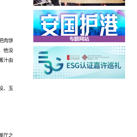
把肉饼
。他没
酱汁由
陈设、玉
餐厅之