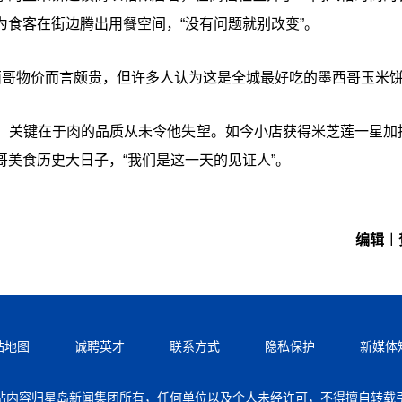
食客在街边腾出用餐空间，“没有问题就别改变”。
西哥物价而言颇贵，但许多人认为这是全城最好吃的墨西哥玉米
oz）说，关键在于肉的品质从未令他失望。如今小店获得米芝莲一星
美食历史大日子，“我们是这一天的见证人”。
编辑︱
站地图
诚聘英才
联系方式
隐私保护
新媒体
站内容归星岛新闻集团所有，任何单位以及个人未经许可，不得擅自转载