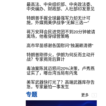
最高法、中央组织部、中央政法委、
中央编办、财政部、人社部印发意见
特朗普手握全球最强军力却无计可
施，外媒揭美伊战争“无解三选一”
蒋万安拜会民进党团不到20分钟被请
离场，他看穿绿营策略
高市早苗感谢各国慰问“独漏赖清德”
特朗普刚停火，伊朗为何反而主动开
战？专家揭背后算计
毒油案陈其迈怒问20%决策，卢秀燕
证实了，曝台湾当局有内鬼
美军武器快打光了？高端武器库存告
急，专家最怕一事发生
专题
更多