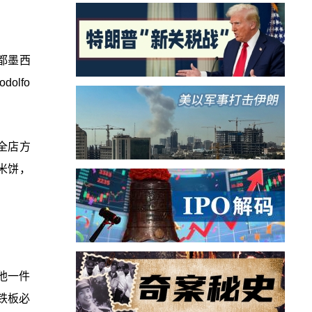
都墨西
olfo
。全店方
米饼，
给他一件
铁板必