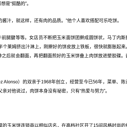
想是“挺酷的”。
色的酱汁，就这样，还有肉的品质。”他个人喜欢搭配可乐吃饼。
牛前腿腱等等。女店员不断把玉米面饼团擀成圆饼状，马丁内斯
半个莱姆挤出汁淋上，刚擀好的饼皮放上铁板，很快就膨胀起来
钟之后就会翻面，再把翻面煎好的玉米饼叠上肉饼放进塑胶碟。
dez Alonso）的双亲于1968年创立，经营至今已56年，菜单、
亲对他说过，肉饼本身没有祕密，只有“热爱与努力”。
厚的玉米饼连锁商以相似店名，在高档社区开了15间风格时尚的