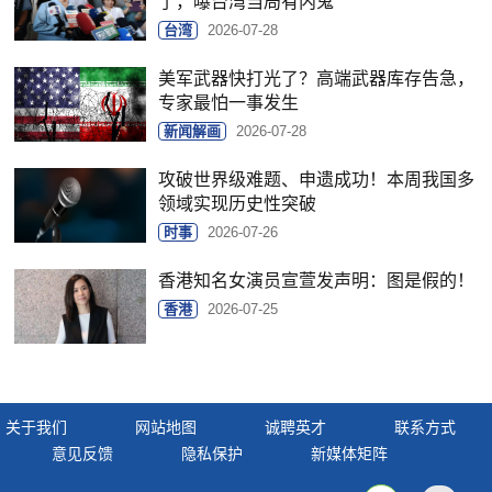
了，曝台湾当局有内鬼
台湾
2026-07-28
美军武器快打光了？高端武器库存告急，
专家最怕一事发生
新闻解画
2026-07-28
攻破世界级难题、申遗成功！本周我国多
领域实现历史性突破
时事
2026-07-26
香港知名女演员宣萱发声明：图是假的！
香港
2026-07-25
关于我们
网站地图
诚聘英才
联系方式
意见反馈
隐私保护
新媒体矩阵