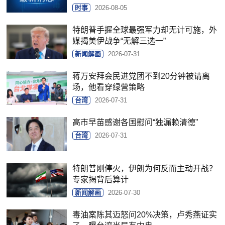
时事
2026-08-05
特朗普手握全球最强军力却无计可施，外
媒揭美伊战争“无解三选一”
新闻解画
2026-07-31
蒋万安拜会民进党团不到20分钟被请离
场，他看穿绿营策略
台湾
2026-07-31
高市早苗感谢各国慰问“独漏赖清德”
台湾
2026-07-31
特朗普刚停火，伊朗为何反而主动开战？
专家揭背后算计
新闻解画
2026-07-30
毒油案陈其迈怒问20%决策，卢秀燕证实