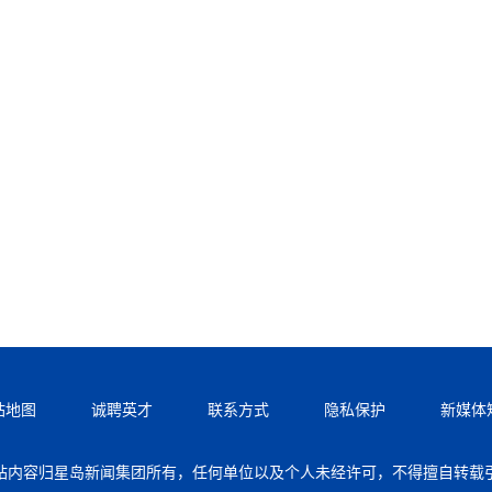
站地图
诚聘英才
联系方式
隐私保护
新媒体
站内容归星岛新闻集团所有，任何单位以及个人未经许可，不得擅自转载