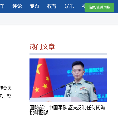
车
评论
专题
教育
娱乐
视频
简体/繁體切換
热门文章
作台突
见，整
国防部：中国军队坚决反制任何闹海
挑衅图谋