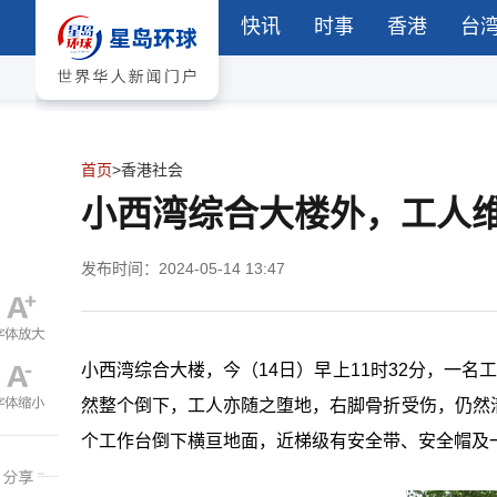
快讯
时事
香港
台
首页
>
香港社会
小西湾综合大楼外，工人
发布时间：2024-05-14 13:47
小西湾综合大楼，今（
14
日）早上
11
时
32
分，一名
然整个倒下，工人亦随之堕地，右脚骨折受伤，仍然
个工作台倒下横亘地面，近梯级有安全带、安全帽及