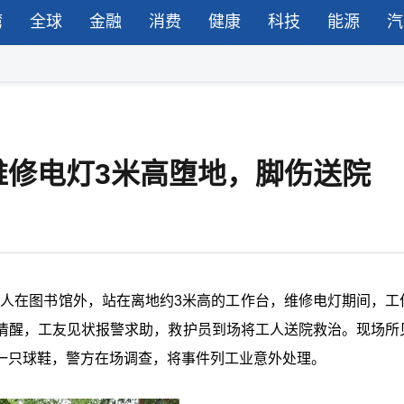
湾
全球
金融
消费
健康
科技
能源
汽
维修电灯3米高堕地，脚伤送院
工人在图书馆外，站在离地约
3
米高的工作台，
维修电灯期间，工
清醒，工友见状报警求助，救护员到场将工人送院救治。现场所
一只球鞋，警方在场调查，将事件列工业意外处理。