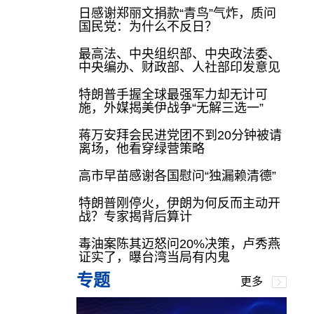
日感谢郑丽文捐款“青鸟”气炸，质问
国民党：为什么不反日？
最高法、中央组织部、中央政法委、
中央编办、财政部、人社部印发意见
特朗普手握全球最强军力却无计可
施，外媒揭美伊战争“无解三选一”
蒋万安拜会民进党团不到20分钟被请
离场，他看穿绿营策略
高市早苗感谢各国慰问“独漏赖清德”
特朗普刚停火，伊朗为何反而主动开
战？专家揭背后算计
毒油案陈其迈怒问20%决策，卢秀燕
证实了，曝台湾当局有内鬼
专题
更多