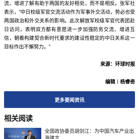
流、增进了解有助于两国的友好相处，而不是相反。张军社
表示，“中日校级军官交流活动作为军事外交活动，势必也受
两国政治和外交关系的影响。此次解放军校级军官代表团赴
日访问，表明双方都有意愿进一步加强防务交流、增进互
信，朝着构建契合新时代要求的建设性稳定的中日关系这一
目标作出不懈努力。”
来源：环球时报
编辑︱杨睿奇
更多
要闻
资讯
相关阅读
全国政协委员胡剑江：为中国汽车产业出
海建言