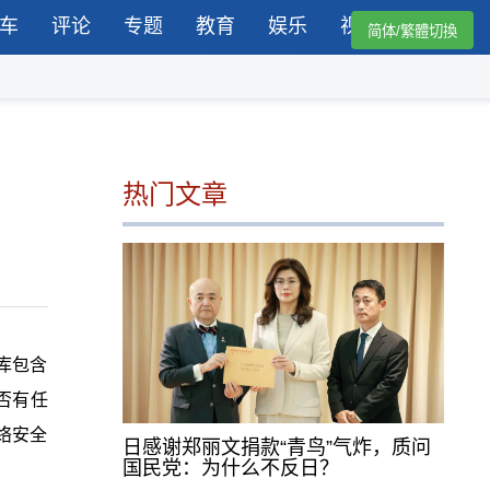
车
评论
专题
教育
娱乐
视频
简体/繁體切換
热门文章
库包含
否有任
络安全
日感谢郑丽文捐款“青鸟”气炸，质问
国民党：为什么不反日？