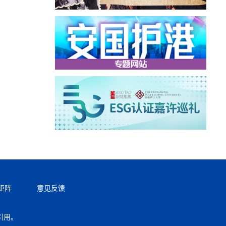
矩阵
意见反馈
引用。
返回顶部