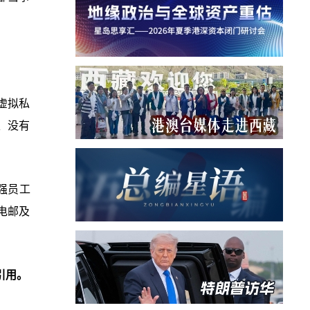
虚拟私
、没有
强员工
电邮及
引用。