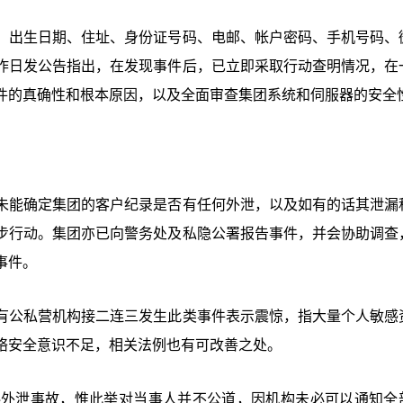
、出生日期、住址、身份证号码、电邮、帐户密码、手机号码、
昨日发公告指出，在发现事件后，已立即采取行动查明情况，在
件的真确性和根本原因，以及全面审查集团系统和伺服器的安全
未能确定集团的客户纪录是否有任何外泄，以及如有的话其泄漏
步行动。集团亦已向警务处及私隐公署报告事件，并会协助调查
事件。
有公私营机构接二连三发生此类事件表示震惊，指大量个人敏感
络安全意识不足，相关法例也有可改善之处。
料外泄事故，惟此举对当事人并不公道，因机构未必可以通知全