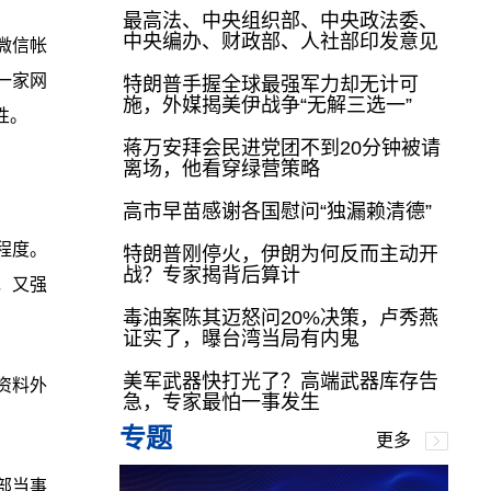
最高法、中央组织部、中央政法委、
中央编办、财政部、人社部印发意见
微信帐
一家网
特朗普手握全球最强军力却无计可
施，外媒揭美伊战争“无解三选一”
性。
蒋万安拜会民进党团不到20分钟被请
离场，他看穿绿营策略
高市早苗感谢各国慰问“独漏赖清德”
程度。
特朗普刚停火，伊朗为何反而主动开
战？专家揭背后算计
，又强
毒油案陈其迈怒问20%决策，卢秀燕
证实了，曝台湾当局有内鬼
美军武器快打光了？高端武器库存告
资料外
急，专家最怕一事发生
专题
更多
部当事