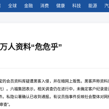
湾
全球
金融
消费
健康
科技
能源
汽
万人资料“危危乎”
宝的会员资料库疑遭黑客入侵，并在暗网上贩售。黑客声称资料
5万港元）。六福集团表示，相关调查仍在进行中，未确定客户纪录是
件。私隐公署确认已收到通报。有议员指事件反映社会整体对网
审查”。