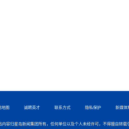
站地图
诚聘英才
联系方式
隐私保护
新媒体
站内容归星岛新闻集团所有，任何单位以及个人未经许可，不得擅自转载