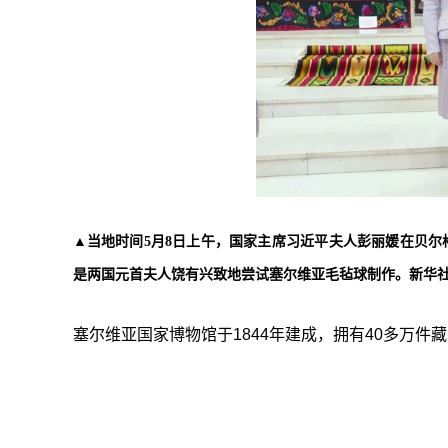
▲当地时间5月8日上午，国家主席习近平夫人彭丽媛在贝
是两国元首夫人饶有兴致地尝试塞尔维亚毛毡球制作。新华
塞尔维亚国家博物馆于1844年建成，拥有40多万