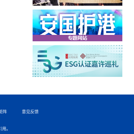
矩阵
意见反馈
引用。
返回顶部