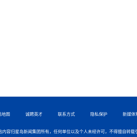
站地图
诚聘英才
联系方式
隐私保护
新媒体
站内容归星岛新闻集团所有，任何单位以及个人未经许可，不得擅自转载