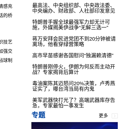
最高法、中央组织部、中央政法委、
情感充
中央编办、财政部、人社部印发意见
话的桥
特朗普手握全球最强军力却无计可
施，外媒揭美伊战争“无解三选一”
蒋万安拜会民进党团不到20分钟被请
织技艺
离场，他看穿绿营策略
加强交
高市早苗感谢各国慰问“独漏赖清德”
毡球制
特朗普刚停火，伊朗为何反而主动开
战？专家揭背后算计
毒油案陈其迈怒问20%决策，卢秀燕
证实了，曝台湾当局有内鬼
美军武器快打光了？高端武器库存告
急，专家最怕一事发生
专题
更多