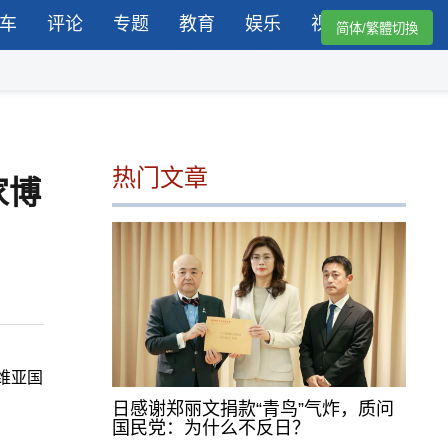
车
评论
专题
教育
娱乐
视频
简体/繁體切換
热门文章
家博
维亚国
日感谢郑丽文捐款“青鸟”气炸，质问
国民党：为什么不反日？