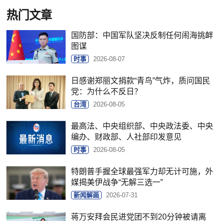
热门文章
国防部：中国军队坚决反制任何闹海挑衅
图谋
时事
2026-08-07
日感谢郑丽文捐款“青鸟”气炸，质问国民
党：为什么不反日？
台湾
2026-08-05
最高法、中央组织部、中央政法委、中央
编办、财政部、人社部印发意见
时事
2026-08-05
特朗普手握全球最强军力却无计可施，外
媒揭美伊战争“无解三选一”
新闻解画
2026-07-31
蒋万安拜会民进党团不到20分钟被请离