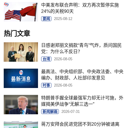
中美发布联合声明：双方再次暂停实施
24%的关税90天
要闻
2025-08-12
热门文章
日感谢郑丽文捐款“青鸟”气炸，质问国民
党：为什么不反日？
台湾
2026-08-05
最高法、中央组织部、中央政法委、中央
编办、财政部、人社部印发意见
时事
2026-08-05
特朗普手握全球最强军力却无计可施，外
媒揭美伊战争“无解三选一”
新闻解画
2026-07-31
蒋万安拜会民进党团不到20分钟被请离