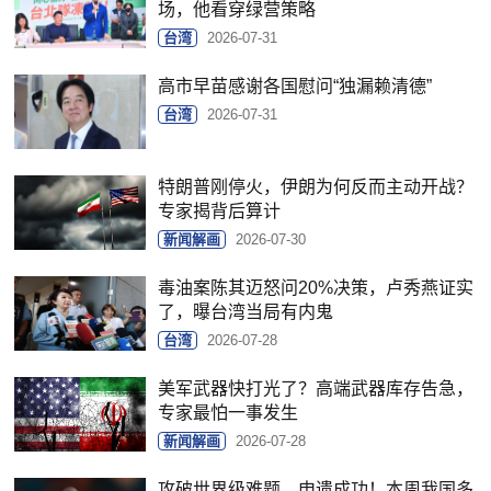
场，他看穿绿营策略
台湾
2026-07-31
高市早苗感谢各国慰问“独漏赖清德”
台湾
2026-07-31
特朗普刚停火，伊朗为何反而主动开战？
专家揭背后算计
新闻解画
2026-07-30
毒油案陈其迈怒问20%决策，卢秀燕证实
了，曝台湾当局有内鬼
台湾
2026-07-28
美军武器快打光了？高端武器库存告急，
专家最怕一事发生
新闻解画
2026-07-28
攻破世界级难题、申遗成功！本周我国多