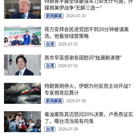
特朗普手握全球最强军力却无计可施，外
媒揭美伊战争“无解三选一”
新闻解画
2026-07-31
蒋万安拜会民进党团不到20分钟被请离
场，他看穿绿营策略
台湾
2026-07-31
高市早苗感谢各国慰问“独漏赖清德”
台湾
2026-07-31
特朗普刚停火，伊朗为何反而主动开战？
专家揭背后算计
新闻解画
2026-07-30
毒油案陈其迈怒问20%决策，卢秀燕证实
了，曝台湾当局有内鬼
台湾
2026-07-28