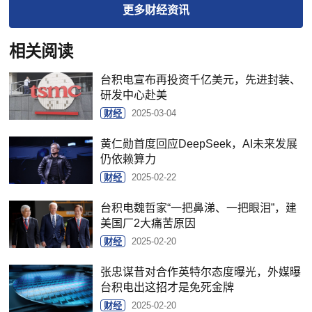
更多
财经
资讯
相关阅读
台积电宣布再投资千亿美元，先进封装、
研发中心赴美
财经
2025-03-04
黄仁勋首度回应DeepSeek，AI未来发展
仍依赖算力
财经
2025-02-22
台积电魏哲家“一把鼻涕、一把眼泪”，建
美国厂2大痛苦原因
财经
2025-02-20
张忠谋昔对合作英特尔态度曝光，外媒曝
台积电出这招才是免死金牌
财经
2025-02-20