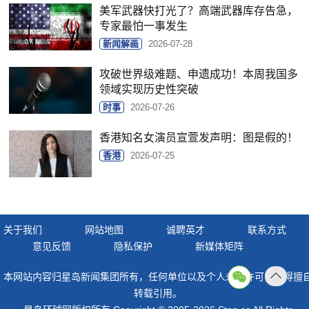
美军武器快打光了？高端武器库存告急，
专家最怕一事发生
新闻解画
2026-07-28
攻破世界级难题、申遗成功！本周我国多
领域实现历史性突破
时事
2026-07-26
香港知名女演员宣萱发声明：图是假的！
香港
2026-07-25
关于我们
网站地图
诚聘英才
联系方式
意见反馈
隐私保护
新媒体矩阵
本网站内容归星岛新闻集团所有，任何单位以及个人未经许可，不得擅
返回
转载引用。