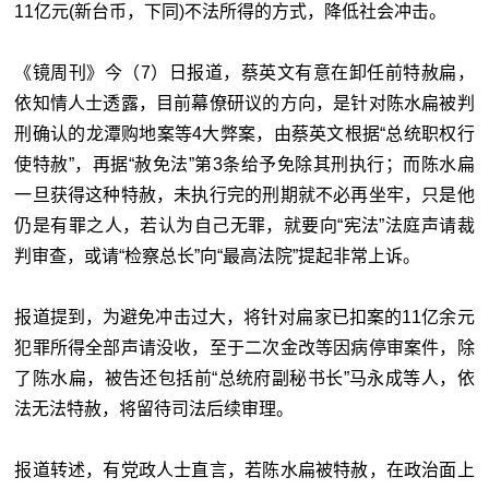
11亿元(新台币，下同)不法所得的方式，降低社会冲击。
《镜周刊》今（7）日报道，蔡英文有意在卸任前特赦扁，
依知情人士透露，目前幕僚研议的方向，是针对陈水扁被判
刑确认的龙潭购地案等4大弊案，由蔡英文根据“总统职权行
使特赦”，再据“赦免法”第3条给予免除其刑执行；而陈水扁
一旦获得这种特赦，未执行完的刑期就不必再坐牢，只是他
仍是有罪之人，若认为自己无罪，就要向“宪法”法庭声请裁
判审查，或请“检察总长”向“最高法院”提起非常上诉。
报道提到，为避免冲击过大，将针对扁家已扣案的11亿余元
犯罪所得全部声请没收，至于二次金改等因病停审案件，除
了陈水扁，被告还包括前“总统府副秘书长”马永成等人，依
法无法特赦，将留待司法后续审理。
报道转述，有党政人士直言，若陈水扁被特赦，在政治面上