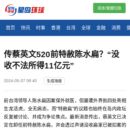
简体/繁體切換
首页
快讯
时事
香港
台湾
全球
金融
消费
传蔡英文520前特赦陈水扁？“没
收不法所得11亿元”
2024-05-07 08:40
生成海报
前台湾领导人陈水扁因案保外就医，但屡遭外界批四处亮相
生龙活虎，全无病态，而“特赦扁”的议题也始终在岛内政坛
反复被讨论、并成为争论焦点。最新消息传出，蔡英文已决
定在卸任前特赦陈水扁，并会透过声请没收扁家已被扣案的