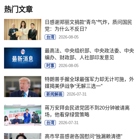
热门文章
日感谢郑丽文捐款“青鸟”气炸，质问国民
党：为什么不反日？
台湾
2026-08-05
最高法、中央组织部、中央政法委、中央
编办、财政部、人社部印发意见
时事
2026-08-05
特朗普手握全球最强军力却无计可施，外
媒揭美伊战争“无解三选一”
新闻解画
2026-07-31
蒋万安拜会民进党团不到20分钟被请离
场，他看穿绿营策略
台湾
2026-07-31
高市早苗感谢各国慰问“独漏赖清德”