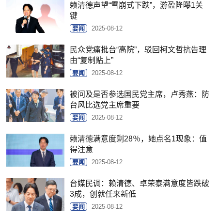
赖清德声望“雪崩式下跌”，游盈隆曝1关
键
要闻
2025-08-12
民众党痛批台“高院”，驳回柯文哲抗告理
由“复制贴上”
要闻
2025-08-12
被问及是否参选国民党主席，卢秀燕：防
台风比选党主席重要
要闻
2025-08-12
赖清德满意度剩28％，她点名1现象：值
得注意
要闻
2025-08-12
台媒民调：赖清德、卓荣泰满意度皆跌破
3成，创就任来新低
要闻
2025-08-12