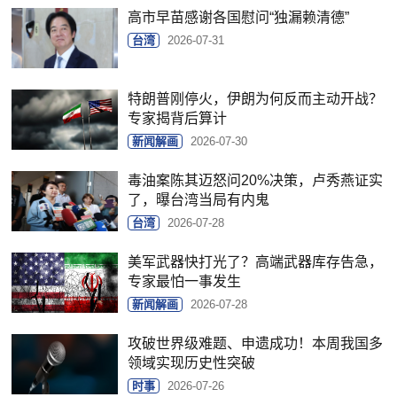
高市早苗感谢各国慰问“独漏赖清德”
台湾
2026-07-31
特朗普刚停火，伊朗为何反而主动开战？
专家揭背后算计
新闻解画
2026-07-30
毒油案陈其迈怒问20%决策，卢秀燕证实
了，曝台湾当局有内鬼
台湾
2026-07-28
美军武器快打光了？高端武器库存告急，
专家最怕一事发生
新闻解画
2026-07-28
攻破世界级难题、申遗成功！本周我国多
领域实现历史性突破
时事
2026-07-26