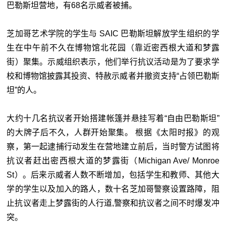
巴勒斯坦营地，有68名示威者被捕。
芝加哥艺术学院的学生与 SAIC 巴勒斯坦解放学生组织的学
生在中午前不久在博物馆北花园（靠近密西根大道和梦露
街）聚集。示威组织表示，他们举行抗议活动是为了要求学
校和博物馆披露其投资、特赦示威者并撤资支持“占领巴勒斯
坦”的人。
大约十几名抗议者开始搭建帐篷并悬挂写着“自由巴勒斯坦”
的大牌子后不久，人群开始聚集。 根据《太阳时报》的观
察，第一起逮捕行动发生在营地建立前后，当时警方试图将
抗议者赶出密西根大道的梦露街（Michigan Ave/ Monroe
St）。后来示威者人数不断增加，包括学生和教师、其他大
学的学生以及加入的路人，数十名芝加哥警察设置路障，阻
止抗议者走上梦露街的人行道,警察和抗议者之间不时爆发冲
突。