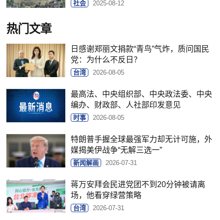
社会
2025-08-12
热门文章
日感谢郑丽文捐款“青鸟”气炸，质问国民
党：为什么不反日？
台湾
2026-08-05
最高法、中央组织部、中央政法委、中央
编办、财政部、人社部印发意见
时事
2026-08-05
特朗普手握全球最强军力却无计可施，外
媒揭美伊战争“无解三选一”
新闻解画
2026-07-31
蒋万安拜会民进党团不到20分钟被请离
场，他看穿绿营策略
台湾
2026-07-31