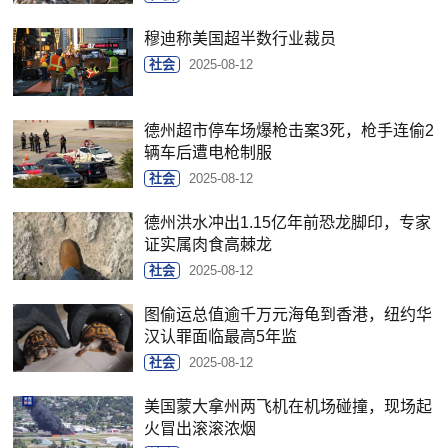
穆迪称美国超半数行业裁员
社会
2025-08-12
德州超市停车场爆枪击案3死，枪手连偷2
辆车后遭电枪制服
社会
2025-08-12
德州洪水冲出1.15亿年前恐龙脚印，专家
证实属肉食高棘龙
社会
2025-08-12
图偷运总值逾千万元海龟到香港，纽约华
汉认罪面临最高5年监
社会
2025-08-12
美国蒙大拿州两飞机在机场碰撞，现场起
火冒出滚滚浓烟