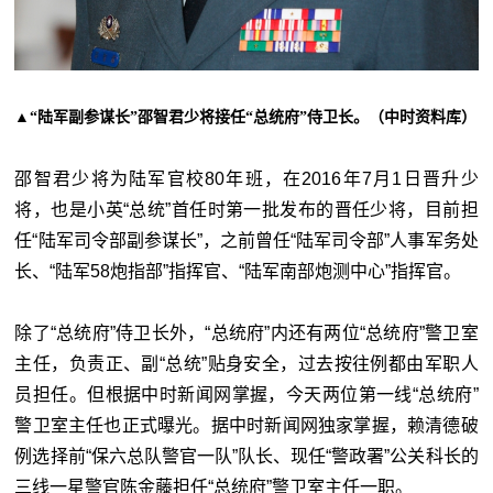
▲“
陆军副参谋长”邵智君少将接任“总统府”侍卫长。（中时资料库）
邵智君少将为陆军官校80年班，在2016年7月1日晋升少
将，也是小英“
总统
”首任时第一批发布的晋任少将，目前担
任“
陆军司令部副参谋长
”，之前曾任“
陆军司令部
”人事军
务处
长、“
陆军58
炮
指部
”
指挥官、“
陆军南部
炮
测中心
”
指挥官。
除了“
总统府
”侍卫长外，“
总统府
”内还有两位“
总统府
”警卫室
主任，负责正、副“
总统
”贴身安全，过去按往例都由军职人
员担任。但根据中时新闻网掌握，今天两位第一线“
总统府
”
警卫室主任也正式曝光。据中时新闻网独家掌握，赖清德破
例选择前“
保六总队警官一队
”队长、现任“
警政署
”公关科长的
三线一星警官陈金藤担任“
总统府
”警卫室主任一职。