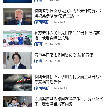
时事
2026-08-05
特朗普手握全球最强军力却无计可施，外
媒揭美伊战争“无解三选一”
新闻解画
2026-07-31
蒋万安拜会民进党团不到20分钟被请离
场，他看穿绿营策略
台湾
2026-07-31
高市早苗感谢各国慰问“独漏赖清德”
台湾
2026-07-31
特朗普刚停火，伊朗为何反而主动开战？
专家揭背后算计
新闻解画
2026-07-30
毒油案陈其迈怒问20%决策，卢秀燕证实
了，曝台湾当局有内鬼