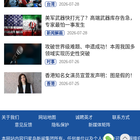
台湾
2026-07-28
美军武器快打光了？高端武器库存告急，
专家最怕一事发生
新闻解画
2026-07-28
攻破世界级难题、申遗成功！本周我国多
领域实现历史性突破
时事
2026-07-26
香港知名女演员宣萱发声明：图是假的！
香港
2026-07-25
关于我们
网站地图
诚聘英才
联系方式
意见反馈
隐私保护
新媒体矩阵
本网站内容归星岛新闻集团所有，任何单位以及个人未经许可，不得擅