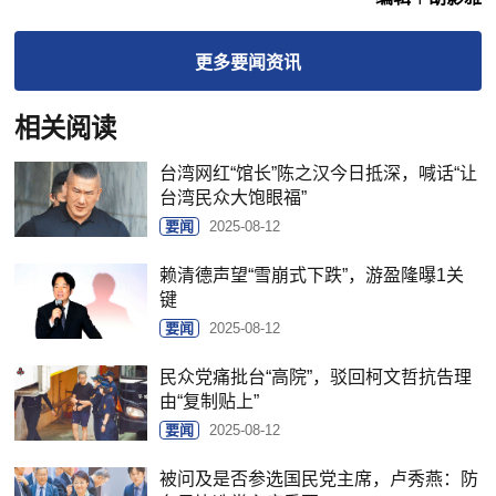
更多
要闻
资讯
相关阅读
台湾网红“馆长”陈之汉今日抵深，喊话“让
台湾民众大饱眼福”
要闻
2025-08-12
赖清德声望“雪崩式下跌”，游盈隆曝1关
键
要闻
2025-08-12
民众党痛批台“高院”，驳回柯文哲抗告理
由“复制贴上”
要闻
2025-08-12
被问及是否参选国民党主席，卢秀燕：防