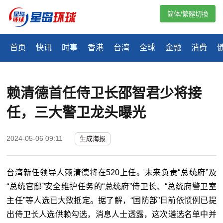
简体/繁體切換
首页
快讯
时事
香港
台湾
全球
金融
消费
赖清德首任侍卫长邵智君少将接
任，三大警卫龙头曝光
2024-05-06 09:11
生成海报
台湾
新任领导人赖清德将在520上任。未来负责“
总统府
”及
“
总统官邸
”安全维护任务的“
总统府
”
侍卫长
、“
总统府警卫室
主任
”等人选已大致抵定。据了解，“
国防部
”日前依惯例已提
出侍卫长人选供赖勾选，消息人士透露，这次遴选名单中并