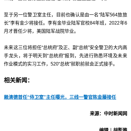
至于另一位警卫室主任，目前也确认是由一名“
陆军564旅旅
长
”李有金少将接任。李有金毕业陆军官校84年班，2022年6
月才晋任少将，美国陆军战院毕业。
未来这三位将担任“
总统府
”及正、副“
总统
”安全警卫的大内高
手龙头，将于明天到“
总统府
”报到，先进行熟悉环境及未来
作业模式的实习工作，520“
总统
”就职前就会正式接手。
相关新闻：
赖清德首任“侍卫室”主任曝光，三线一警官陈金藤接任
来源：中时新闻网
编辑︱胡影雅