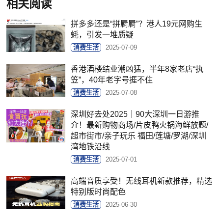
相关阅读
拼多多还是“拼屙屙”？港人19元网购生
蚝，引发一堆质疑
消费生活
2025-07-09
香港酒楼结业潮凶猛，半年8家老店“执
笠”，40年老字号捱不住
消费生活
2025-07-08
深圳好去处2025｜90大深圳一日游推
介！最新购物商场/片皮鸭火锅海鲜放题/
超市街市/亲子玩乐 福田/莲塘/罗湖/深圳
湾地铁沿线
消费生活
2025-07-01
高端音质享受！无线耳机新款推荐，精选
特别版时尚配色
消费生活
2025-06-30