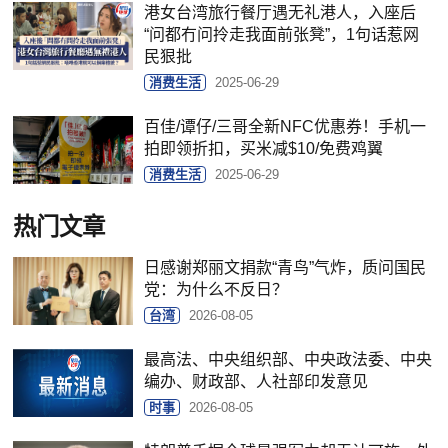
港女台湾旅行餐厅遇无礼港人，入座后
“问都冇问拎走我面前张凳”，1句话惹网
民狠批
消费生活
2025-06-29
百佳/谭仔/三哥全新NFC优惠券！手机一
拍即领折扣，买米减$10/免费鸡翼
消费生活
2025-06-29
热门文章
日感谢郑丽文捐款“青鸟”气炸，质问国民
党：为什么不反日？
台湾
2026-08-05
最高法、中央组织部、中央政法委、中央
编办、财政部、人社部印发意见
时事
2026-08-05