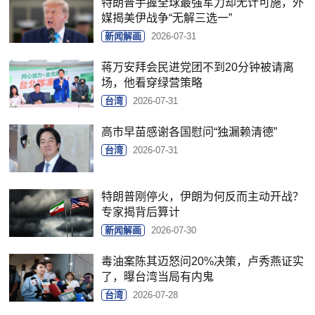
特朗普手握全球最强军力却无计可施，外
媒揭美伊战争“无解三选一”
新闻解画
2026-07-31
蒋万安拜会民进党团不到20分钟被请离
场，他看穿绿营策略
台湾
2026-07-31
高市早苗感谢各国慰问“独漏赖清德”
台湾
2026-07-31
特朗普刚停火，伊朗为何反而主动开战？
专家揭背后算计
新闻解画
2026-07-30
毒油案陈其迈怒问20%决策，卢秀燕证实
了，曝台湾当局有内鬼
台湾
2026-07-28