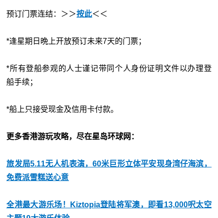
预订门票连结：＞＞
按此
＜＜
*逢星期日晩上开放预订未来7天的门票；
*所有登船参观的人士谨记带同个人身份证明文件以办理登
船手续；
*船上只接受现金及信用卡付款。
更多香港游玩攻略，尽在星岛环球网：
旅发局5.11无人机表演，60米巨形立体平安现身湾仔海滨，
免费派雪糕送心意
全港最大游乐场！Kiztopia登陆将军澳，即看13,000呎太空