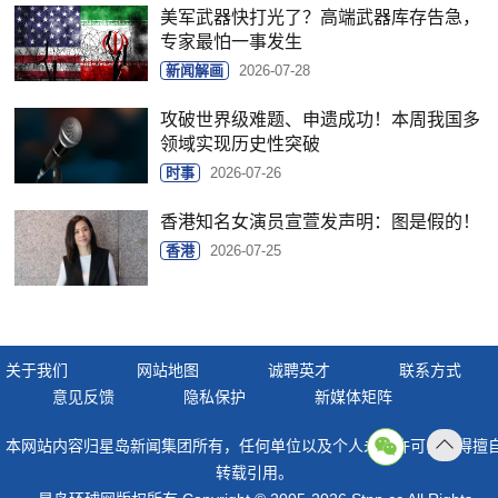
美军武器快打光了？高端武器库存告急，
专家最怕一事发生
新闻解画
2026-07-28
攻破世界级难题、申遗成功！本周我国多
领域实现历史性突破
时事
2026-07-26
香港知名女演员宣萱发声明：图是假的！
香港
2026-07-25
关于我们
网站地图
诚聘英才
联系方式
意见反馈
隐私保护
新媒体矩阵
本网站内容归星岛新闻集团所有，任何单位以及个人未经许可，不得擅
返回
转载引用。