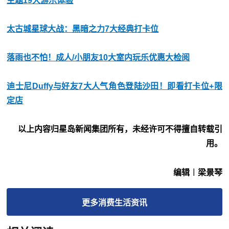
主题19大游乐体验
太古城星球大战：黑暗之力7大经典打卡位
落雨也不怕！成人/小朋友10大室内玩乐优惠大检阅
迪士尼 Duffy与好友7大人气角 色登陆沙田！即看打卡位+限
定店
以上内容归星岛新闻集团所有，未经许可不得擅自转载引
用。
编辑︱梁景琴
更多
消费生活
资讯