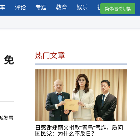
车
评论
专题
教育
娱乐
视频
简体/繁體切換
热门文章
，免
派发雪
日感谢郑丽文捐款“青鸟”气炸，质问
国民党：为什么不反日？