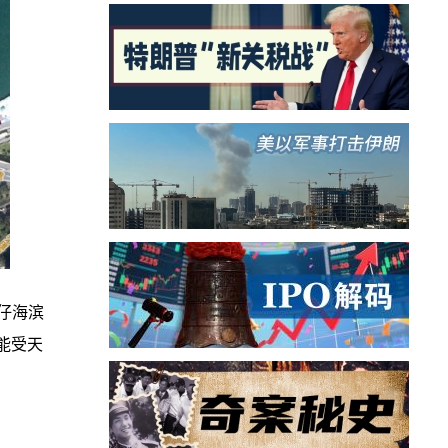
湾仔海滨
能受天