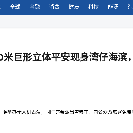
湾
全球
金融
消费
健康
科技
能源
汽
，60米巨形立体平安现身湾仔海滨
六）晚举办无人机表演，同时亦会派出雪糕车，向公众及旅客免费