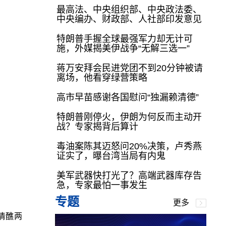
最高法、中央组织部、中央政法委、
中央编办、财政部、人社部印发意见
特朗普手握全球最强军力却无计可
施，外媒揭美伊战争“无解三选一”
蒋万安拜会民进党团不到20分钟被请
离场，他看穿绿营策略
高市早苗感谢各国慰问“独漏赖清德”
特朗普刚停火，伊朗为何反而主动开
战？专家揭背后算计
毒油案陈其迈怒问20%决策，卢秀燕
证实了，曝台湾当局有内鬼
美军武器快打光了？高端武器库存告
急，专家最怕一事发生
专题
更多
平清醮两