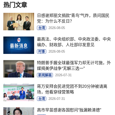
热门文章
日感谢郑丽文捐款“青鸟”气炸，质问国民
党：为什么不反日？
台湾
2026-08-05
最高法、中央组织部、中央政法委、中央
编办、财政部、人社部印发意见
时事
2026-08-05
特朗普手握全球最强军力却无计可施，外
媒揭美伊战争“无解三选一”
新闻解画
2026-07-31
蒋万安拜会民进党团不到20分钟被请离
场，他看穿绿营策略
台湾
2026-07-31
高市早苗感谢各国慰问“独漏赖清德”