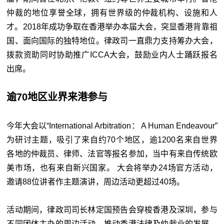
仲裁的地位享誉全球，拥有世界级的仲裁机构、设施和人
才。2018年成功争取在香港举办本届大会，突显香港背靠祖
国、面向国际的独特地位。律政司一直鼎力支持筹办大会，
拨款资助同时协助推广ICCA大会，鼓励业内人士踊跃报名
出席。
逾70地区业界来港参与
今年大会以“International Arbitration： A Human Endeavour”
为研讨主题，吸引了来自约70个地区，逾1200名来自世界
各地的仲裁员、律师、法官等报名参加，当中有来自传统欧
美市场，也有来自新兴国家。 大会将举办24场官方活动，
邀请88位讲者作主题演讲，周边活动更超过40场。
活动期间，律政司司长林定国预告会穿梭香港及深圳，参与
不同团体主办的周边活动，推动香港法律及仲裁业的发展。