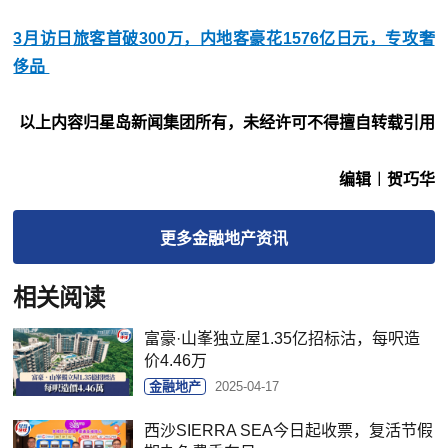
3月访日旅客首破300万，内地客豪花1576亿日元，专攻奢
侈品
以上内容归星岛新闻
集团所有，未经许可不得擅自转载引用
编辑︱贺巧华
更多
金融地产
资讯
相关阅读
富豪·山峯独立屋1.35亿招标沽，每呎造
价4.46万
金融地产
2025-04-17
西沙SIERRA SEA今日起收票，复活节假