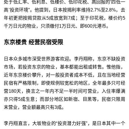
处于低汇率、低利息、低楼价、低印花税、高回报的‘四低一
高’投资环境”。他提到，日本按揭利率维持2.7%至2.8%，去
年初更把按揭贷款从5成放宽到7成；至于印花税，楼价约5
千万日元的物业，只须缴付1万日元、即600元港币。
东京楼贵 经营民宿受限
日本众多城市深受世界游客欢迎。李丹翔称，东京不缺投资
市场，若投资东京的物业，基本都能出租或转售。惟他指，
近年东京楼价攀升，对一般投资者成本不低，且在当地经营
民宿有严格限制，即使规例较宽松的地区，全年最多只可经
营180天，换言之一年内不足一半时间可营业，入住率爆满
亦只得5成生意；而部分地区如新宿、目黑等，民宿只限周
末营业，营业额最高只有3成。
李丹翔直言，大坂物业的“投资潜力好强”，是日本其中一个