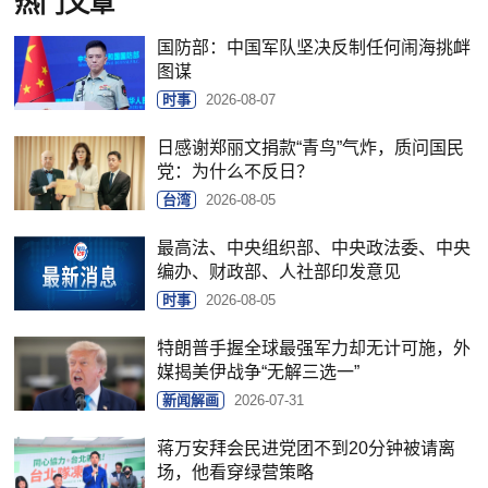
热门文章
国防部：中国军队坚决反制任何闹海挑衅
图谋
时事
2026-08-07
日感谢郑丽文捐款“青鸟”气炸，质问国民
党：为什么不反日？
台湾
2026-08-05
最高法、中央组织部、中央政法委、中央
编办、财政部、人社部印发意见
时事
2026-08-05
特朗普手握全球最强军力却无计可施，外
媒揭美伊战争“无解三选一”
新闻解画
2026-07-31
蒋万安拜会民进党团不到20分钟被请离
场，他看穿绿营策略