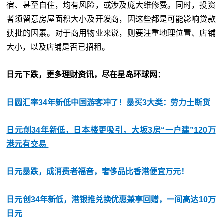
宿、甚至自住，均有风险，或涉及庞大维修费。同时，投资
者须留意房屋面积大小及开发商，因这些都是可能影响贷款
获批的因素。对于商用物业来说，则要注重地理位置、店铺
大小，以及店铺是否已招租。
日元下跌，更多理财资讯，尽在星岛环球网：
日圆汇率34年新低中国游客冲了！暴买3大类：劳力士断货
日元创34年新低，日本楼更吸引，大坂3房“一户建”120万
港元有交易
日元暴跌，成消费者福音，奢侈品比香港便宜万元！
日元创34年新低，港银推兑换优惠兼享回赠，一间高达10万
日元