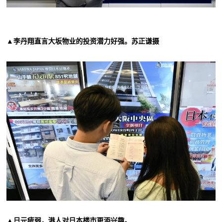
▲李丹翔直言大坂物业的投资潜力好强。苏正谦摄
▲日元疲弱，港人对日本楼市更添兴趣。