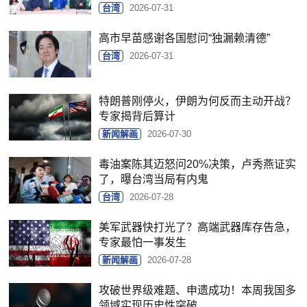
台湾
2026-07-31
高市早苗感谢各国慰问“独漏赖清德”
台湾
2026-07-31
特朗普刚停火，伊朗为何反而主动开战？
专家揭背后算计
新闻解画
2026-07-30
毒油案陈其迈怒问20%决策，卢秀燕证实
了，曝台湾当局有内鬼
台湾
2026-07-28
美军武器快打光了？高端武器库存告急，
专家最怕一事发生
新闻解画
2026-07-28
攻破世界级难题、申遗成功！本周我国多
领域实现历史性突破