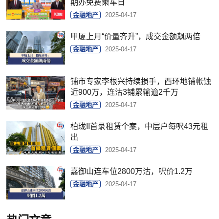
期办免费乘车日
金融地产
2025-04-17
甲厦上月“价量齐升”，成交金额飙两倍
金融地产
2025-04-17
铺市专家李根兴持续损手，西环地铺帐蚀
近900万，连沽3铺累输逾2千万
金融地产
2025-04-17
柏珑II首录租赁个案，中层户每呎43元租
出
金融地产
2025-04-17
嘉御山连车位2800万沽，呎价1.2万
金融地产
2025-04-17