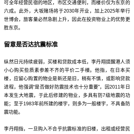
可全年经营民宿的地区，市区交通便利，而楼价仅为东京的
六成。此外，大坂赌场将于2030年开业，加上2025年举行
世博会，旅客量必然急剧上升，因此在投资物业上的优势更
胜东京。
留意是否达抗震标准
纵然日元持续疲弱，买楼和贷款成本低，李丹翔提醒港人须
小心购买些质素参差不齐的平价二手楼。他指，在日本买
楼，应留心购置的物业是新还是旧，稍有不慎，或影响贷款
进程，他强调“是否做好防震技术也十分重要”，因2011年日
本发生大地震，于此后修建的物业，多具有防7级地震的功
能；至于1983年前所建的楼宇，则多为一般楼宇，不具备防
震功能。
李丹翔指，一旦购入不合乎抗震标准的旧楼，出租或经营民