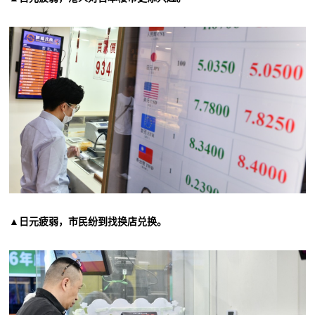
▲日元疲弱，市民纷到找换店兑换。